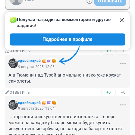
Войти
Отправить
Получай награды за комментарии и другие 
Гость
28 августа 2025, 21:55
задания!
Надолго ли? Все трое стоят друг-друга, а как петух 
Подробнее в профиле
клюнет к нам побегут.
+0
–0
ОТВЕТИТЬ
едкийнатрий
9 августа 2025, 18:05
А в Тюмени над Турой аномально низко уже кружат 
самолеты.
+0
–0
ОТВЕТИТЬ
едкийнатрий
9 августа 2025, 18:04
... торговли и искусственного интеллекта. Теперь 
можно на каждому базаре можно будет купить 
искусственные арбузы, не заходя на базар, не плотя 
денег и даже не думая об этом