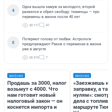
Одна вышла замуж за молодого, второй
4
развелся и обрел свободу: тюменцы — про
перемены в жизни после 40 лет
30 117
47
Потеряют голову от любви. Астрологи
5
предупреждают Раков о переменах в жизни
уже в августе
26 315
7
МНЕНИЕ
МНЕНИЕ
Продашь за 3000, налог
«Заезжаешь на
возьмут с 4000. Что
заправку, а там
нам готовит новый
нулям»: смотри
налоговый закон — он
дела с топливо
коснется импорта и
маршруте Тюм