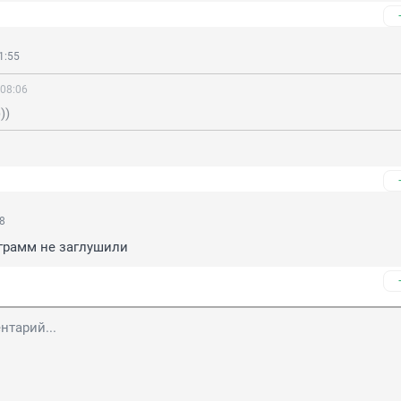
1:55
 08:06
))
18
грамм не заглушили