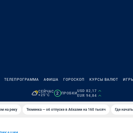
ТЕЛЕПРОГРАММА
АФИША
ГОРОСКОП
КУРСЫ ВАЛЮТ
ИГР
USD 82,17
СЕЙЧАС
2
ПРОБКИ
+25°C
EUR 94,84
ом на реку
Тюменка — об отпуске в Абхазии на 160 тысяч
Где начат