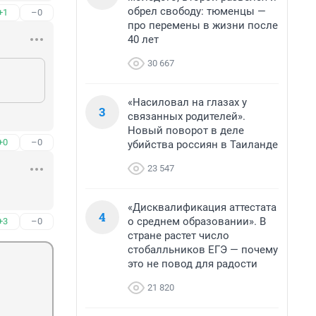
обрел свободу: тюменцы —
+1
–0
про перемены в жизни после
40 лет
30 667
«Насиловал на глазах у
3
связанных родителей».
Новый поворот в деле
+0
–0
убийства россиян в Таиланде
23 547
«Дисквалификация аттестата
4
о среднем образовании». В
+3
–0
стране растет число
стобалльников ЕГЭ — почему
это не повод для радости
21 820