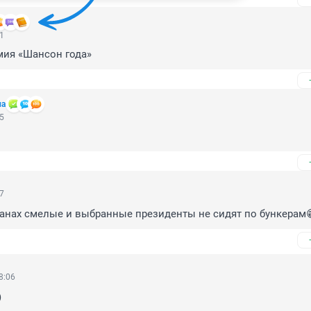
21
мия «Шансон года»
ла
35
27
ранах смелые и выбранные президенты не сидят по бункерам
8:06
)