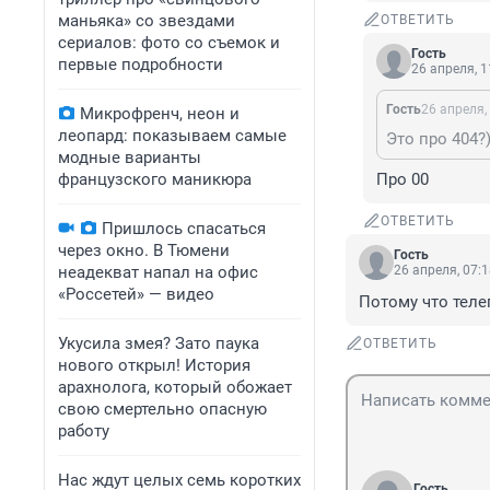
маньяка» со звездами
ОТВЕТИТЬ
сериалов: фото со съемок и
Гость
первые подробности
26 апреля, 1
Гость
26 апреля,
Микрофренч, неон и
леопард: показываем самые
Это про 404?)
модные варианты
французского маникюра
Про 00
ОТВЕТИТЬ
Пришлось спасаться
через окно. В Тюмени
Гость
неадекват напал на офис
26 апреля, 07:
«Россетей» — видео
Потому что теле
Укусила змея? Зато паука
ОТВЕТИТЬ
нового открыл! История
арахнолога, который обожает
свою смертельно опасную
работу
Нас ждут целых семь коротких
Гость