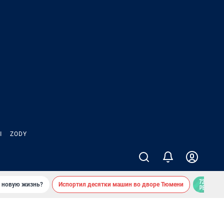
Ы
ZODY
ь новую жизнь?
Испортил десятки машин во дворе Тюмени