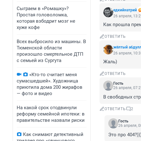
Сыграем в «Ромашку»?
едкийнатрий
Простая головоломка,
26 апреля, 13:
которая взбодрит мозг не
Как прошла пре
хуже кофе
ОТВЕТИТЬ
Всех выбросило из машины. В
Тюменской области
жёлтый абдул
26 апреля, 10:
произошло смертельное ДТП
с семьей из Сургута
Жаль)
ОТВЕТИТЬ
«Кто-то считает меня
сумасшедшей». Художница
Гость
приютила дома 200 жирафов
26 апреля, 07:
— фото и видео
В свободных ст
На какой срок отодвинули
ОТВЕТИТЬ
2
реформу семейной ипотеки: в
правительстве назвали риски
Гость
26 апреля, 0
Как снимают детективный
Это про 404?))
триллер про «свинцового