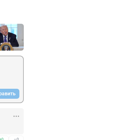
равить
+0
–0