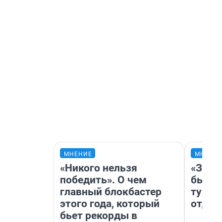
МНЕНИЕ
МНЕНИ
«Никого нельзя
«За н
победить». О чем
были 
главный блокбастер
турис
этого года, который
отдых
бьет рекорды в