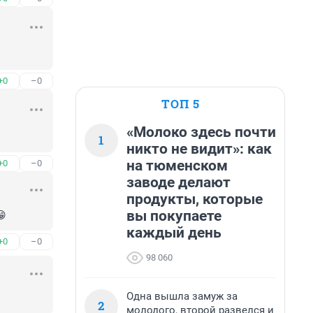
+0
–0
ТОП 5
«Молоко здесь почти
1
никто не видит»: как
на тюменском
+0
–0
заводе делают
продукты, которые
вы покупаете
😁
каждый день
+0
–0
98 060
Одна вышла замуж за
2
молодого, второй развелся и