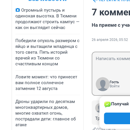
ПЕРЕЙТИ К ПУ
7 комме
Огромный пустырь и
одинокая высотка. В Тюмени
продолжают строить кампус —
На приеме с уч
как он выглядит сейчас
26 апреля 2026, 05:52
Победили опухоль размером с
яйцо и вытащили младенца с
того света. Пять историй
врачей из Тюмени со
счастливым концом
Ловите момент: что принесет
вам полное солнечное
Гость
Войти
затмение 12 августа
Дроны ударили по десяткам
Получай 
Гость
многоквартирных домов,
26 апреля, 19:
многие охватил огонь,
Трампушка! Не о
пострадали дети: главное об
атаке
ОТВЕТИТЬ