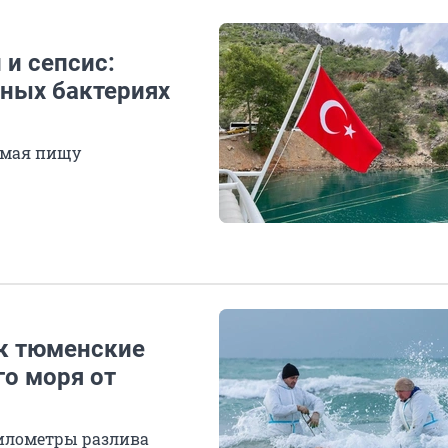
и сепсис:
сных бактериях
имая пищу
к тюменские
о моря от
 километры разлива