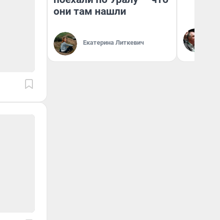
они там нашли
Ол
Бл
Екатерина Литкевич
вл
би