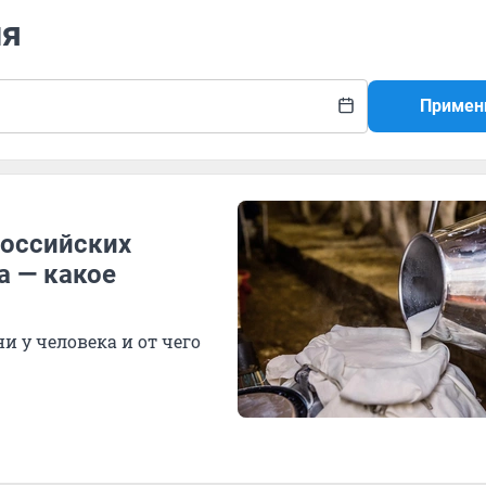
ия
Примен
российских
а — какое
 у человека и от чего