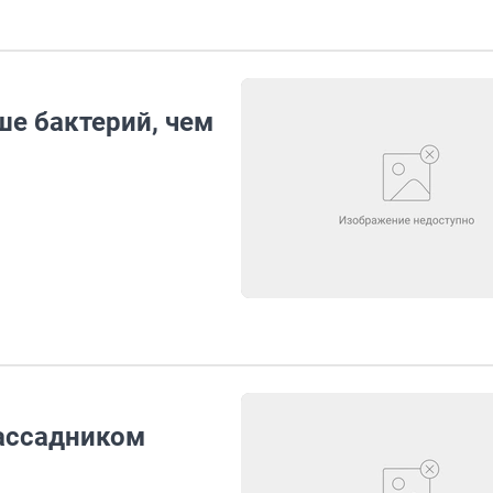
ше бактерий, чем
ассадником