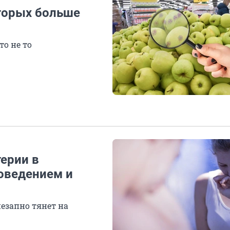
оторых больше
то не то
терии в
оведением и
езапно тянет на