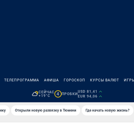
ТЕЛЕПРОГРАММА
АФИША
ГОРОСКОП
КУРСЫ ВАЛЮТ
ИГР
USD 81,41
СЕЙЧАС
4
ПРОБКИ
+19°C
EUR 94,06
еку
Открыли новую развязку в Тюмени
Где начать новую жизнь?