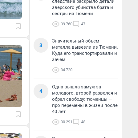
следствие раскрыло детали
зверского убийства брата и
сестры из Тюмени
39 760
47
Значительный объем
3
металла вывезли из Тюмени.
Куда его транспортировали и
зачем
34 720
Одна вышла замуж за
4
молодого, второй развелся и
обрел свободу: тюменцы —
про перемены в жизни после
40 лет
30 291
48