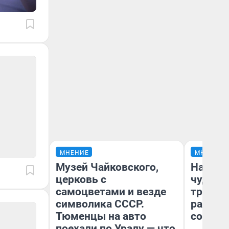
МНЕНИЕ
МНЕНИЕ
Музей Чайковского,
Наслед
церковь с
чудом 
самоцветами и везде
трансп
символика СССР.
разнес
Тюменцы на авто
советс
поехали по Уралу — что