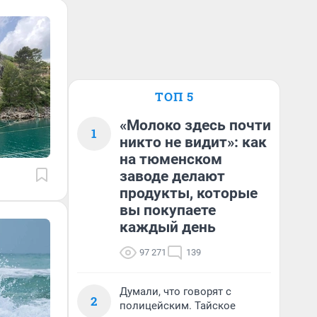
ТОП 5
«Молоко здесь почти
1
никто не видит»: как
на тюменском
заводе делают
продукты, которые
вы покупаете
каждый день
97 271
139
Думали, что говорят с
2
полицейским. Тайское