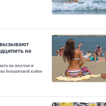
и вызывают
одцепить на
хать на песочке и
я на больничной койке