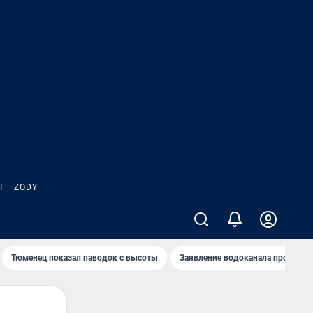
Ы
ZODY
Тюменец показал паводок с высоты
Заявление водоканала про запа