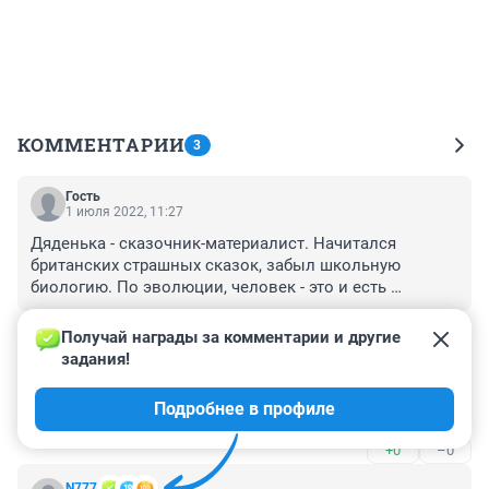
КОММЕНТАРИИ
3
Гость
1 июля 2022, 11:27
Дяденька - сказочник-материалист. Начитался 
британских страшных сказок, забыл школьную 
биологию. По эволюции, человек - это и есть 
кишечная трубка с последующими приспособлениями 
+0
–0
для выживания. Следовательно, кишечник - первый 
Получай награды за комментарии и другие 
мозг, потом все внутренние органы - тоже части 
задания!
Гость
мозга, а головной мозг - только придаток для 
30 июня 2022, 14:37
обслуживания функционирования всего 
Подробнее в профиле
И шо?
вышеперечисленного. Люди с заболеваниями 
кишечника перестают адекватно мыслить, у них 
+0
–0
резко падает приспособляемость к жизни. 
Микроорганизмы - только вспомогательные 
N777