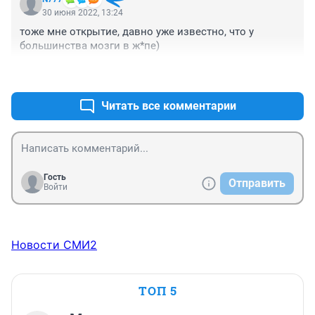
индикаторы. Средство от деменции дано много 
30 июня 2022, 13:24
веков назад в Нагорной проповеди - "блаженны 
тоже мне открытие, давно уже известно, что у 
нищие духом".
большинства мозги в ж*пе)
+4
–3
Читать все комментарии
Гость
Отправить
Войти
Новости СМИ2
ТОП 5