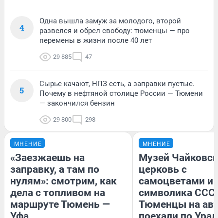
Одна вышла замуж за молодого, второй
4
развелся и обрел свободу: тюменцы — про
перемены в жизни после 40 лет
29 885
47
Сырье качают, НПЗ есть, а заправки пустые.
5
Почему в нефтяной столице России — Тюмени
— закончился бензин
29 800
298
МНЕНИЕ
МНЕНИЕ
«Заезжаешь на
Музей Чайковск
заправку, а там по
церковь с
нулям»: смотрим, как
самоцветами и 
дела с топливом на
символика СССР
маршруте Тюмень —
Тюменцы на ав
Уфа
поехали по Урал