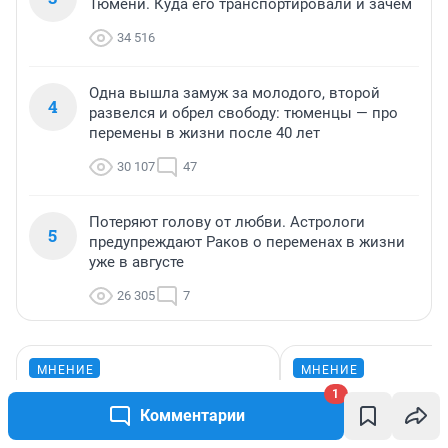
Тюмени. Куда его транспортировали и зачем
34 516
Одна вышла замуж за молодого, второй
4
развелся и обрел свободу: тюменцы — про
перемены в жизни после 40 лет
30 107
47
Потеряют голову от любви. Астрологи
5
предупреждают Раков о переменах в жизни
уже в августе
26 305
7
МНЕНИЕ
МНЕНИЕ
Самая доступная
«Спуталась реч
1
Комментарии
заграница. Тюменец
пургу». Врач — 
отправился на машине
смертельном д