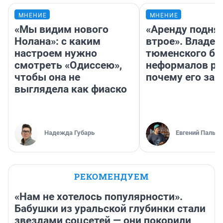
МНЕНИЕ
МНЕНИЕ
«Мы видим нового
«Аренду подня
Нолана»: с каким
втрое». Владел
настроем нужно
тюменского ба
смотреть «Одиссею»,
неформалов ра
чтобы она не
почему его за
выглядела как фиаско
Надежда Губарь
Евгений Пальян
РЕКОМЕНДУЕМ
«Нам не хотелось популярности».
Бабушки из уральской глубинки стали
звездами соцсетей — они покорили