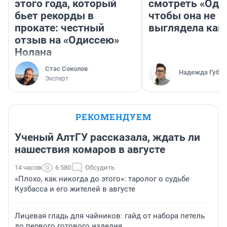
этого года, который
смотреть «Оди
бьет рекорды в
чтобы она не
прокате: честный
выглядела как
отзыв на «Одиссею»
Нолана
Стас Соколов
Надежда Губар
Эксперт
РЕКОМЕНДУЕМ
Ученый АлтГУ рассказала, ждать ли
нашествия комаров в августе
14 часов
6 580
Обсудить
«Плохо, как никогда до этого»: таролог о судьбе
Кузбасса и его жителей в августе
Лицевая гладь для чайников: гайд от набора петель
до первого готового изделия