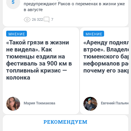
5
предупреждают Раков о переменах в жизни уже
в августе
26 322
7
МНЕНИЕ
МНЕНИЕ
«Такой грязи в жизни
«Аренду поднял
не видела». Как
втрое». Владел
тюменцы ездили на
тюменского бар
фестиваль за 900 км в
неформалов рас
топливный кризис —
почему его зак
колонка
Мария Токмакова
Евгений Пальяно
РЕКОМЕНДУЕМ