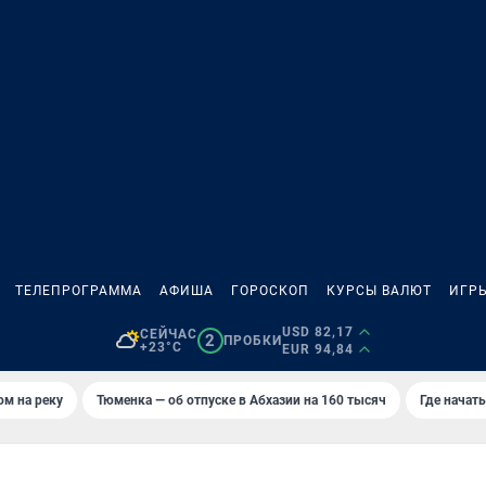
ТЕЛЕПРОГРАММА
АФИША
ГОРОСКОП
КУРСЫ ВАЛЮТ
ИГР
USD 82,17
СЕЙЧАС
2
ПРОБКИ
+23°C
EUR 94,84
ом на реку
Тюменка — об отпуске в Абхазии на 160 тысяч
Где начат