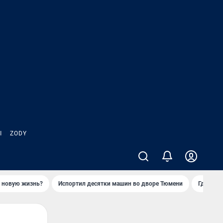
Ы
ZODY
ь новую жизнь?
Испортил десятки машин во дворе Тюмени
Где взя