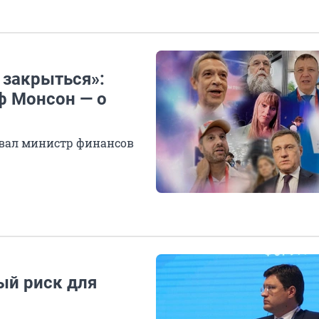
 закрыться»:
ф Монсон — о
овал министр финансов
ый риск для