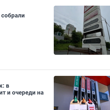
 собрали
к: в
т и очереди на