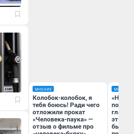
МНЕНИЕ
МНЕНИЕ
Колобок-колобок, я
«Никог
тебя боюсь! Ради чего
победи
отложили прокат
главны
«Человека-паука» —
этого г
отзыв о фильме про
бьет р
«человека-булку»
прокат