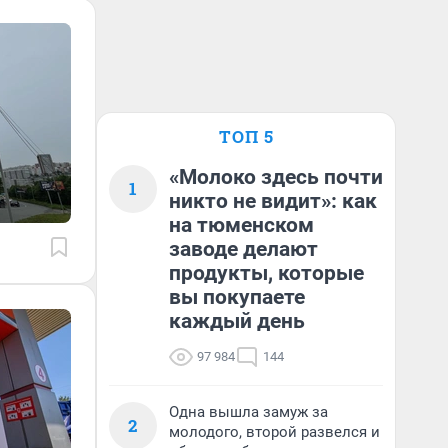
ТОП 5
«Молоко здесь почти
1
никто не видит»: как
на тюменском
заводе делают
продукты, которые
вы покупаете
каждый день
97 984
144
Одна вышла замуж за
2
молодого, второй развелся и