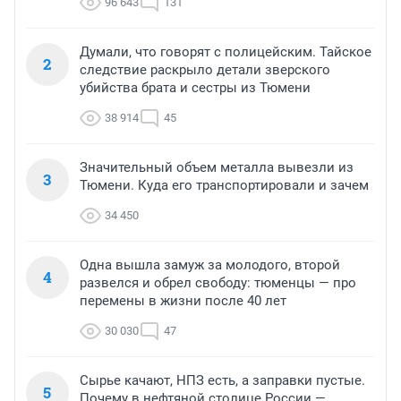
96 643
131
Думали, что говорят с полицейским. Тайское
2
следствие раскрыло детали зверского
убийства брата и сестры из Тюмени
38 914
45
Значительный объем металла вывезли из
3
Тюмени. Куда его транспортировали и зачем
34 450
Одна вышла замуж за молодого, второй
4
развелся и обрел свободу: тюменцы — про
перемены в жизни после 40 лет
30 030
47
Сырье качают, НПЗ есть, а заправки пустые.
5
Почему в нефтяной столице России —