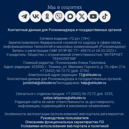
Мы в соцсетях
Контактные данные для Роскомнадзора и государственных органов
Сетевое издание «72.ру» (18+)
Зарегистрировано Федеральной службой по надзору в сфере связи,
информационных технологий и массовых коммуникаций (Роскомнадзор)
Запись о регистрации СМИ ЭЛ № ФС 77– 84674 от 06.02.2023 г.
Учредитель: Общество с ограниченной ответственностью "ИНТЕРНЕТ
ТЕХНОЛОГИИ"
Главный редактор: Познахарева Елена Павловна
Адрес редакции: 625000, г. Тюмень, ул. Максима Горького, д. 76, офис 214,
+7 (3452) 56-72-72 (доб. 3736)
Электронный адрес редакции:
72@shkulev.ru
Контактные данные для Роскомнадзора и государственных органов:
juristchel@shkulev.ru
Техподдержка:
help@shkulev.ru
Связаться с отделом продаж: +7 (3452) 56-72-72 доб. 3335,
yuliya.latypova@shkulev.ru
Редакция сайта не несет ответственности за достоверность
информации, содержащейся в рекламных объявлениях.
Особенности эксплуатации (использования) веб-портала регулируются:
Руководством пользователя
Описанием функциональных характеристик ПО
Условиями использования веб-портала и политикой