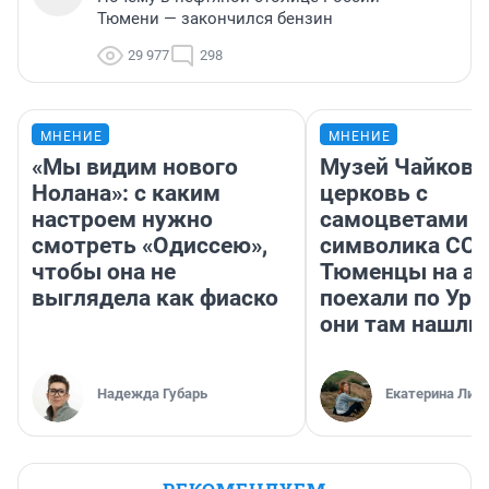
Тюмени — закончился бензин
29 977
298
МНЕНИЕ
МНЕНИЕ
«Мы видим нового
Музей Чайковс
Нолана»: с каким
церковь с
настроем нужно
самоцветами и
смотреть «Одиссею»,
символика ССС
чтобы она не
Тюменцы на ав
выглядела как фиаско
поехали по Ура
они там нашли
Надежда Губарь
Екатерина Лит