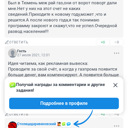
Был в Тюмень меж рай газ,они от ворот поворт дали 
мне.Нет у них на этот счет не каких 
сведений.Приходите к новому году,может ,что и 
решится.А после нового года,я так понимаю 
программу закроют и скажут,что не успел.Очередной 
развод населения!!!
+0
–0
ОТВЕТИТЬ
Гость
27 июля 2021, 12:01
Идея читаема, как рекламная вывеска:

Проводите за свой счёт, а когда у газпрома появится 
больше денег, вам компенсируют. А появится больше 
денег, когда вырастет число потребителей и тарифы. 
Получай награды за комментарии и другие 
И вроде бы ничего. Но тем, кто уже провел за свой 
задания!
счёт будет обидно, но теперь ему ещё и платить за 
прокладку газопроводов другим людям за счёт того 
Подробнее в профиле
что газ уже будет стоить не 5, а 10 руб за кубометр.
+0
–0
ОТВЕТИТЬ
Столицедеревеновский