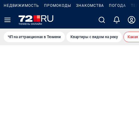
НЕДВИЖИМОСТЬ
ПРОМОКОДЫ
ЗНАКОМСТВА
ПОГОДА
ТЕ
ЧП на аттракционах в Тюмени
Квартиры с видом на реку
Какая