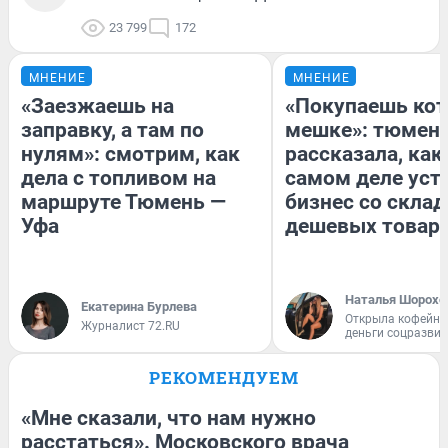
23 799
172
МНЕНИЕ
МНЕНИЕ
«Заезжаешь на
«Покупаешь кот
заправку, а там по
мешке»: тюмен
нулям»: смотрим, как
рассказала, как
дела с топливом на
самом деле уст
маршруте Тюмень —
бизнес со скла
Уфа
дешевых товар
Наталья Шорохо
Екатерина Бурлева
Открыла кофейну
Журналист 72.RU
деньги соцразви
РЕКОМЕНДУЕМ
«Мне сказали, что нам нужно
расстаться». Московского врача