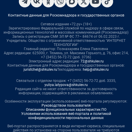
Контактные данные для Роскомнадзора и государственных органов
Сетевое издание «72.ру» (18+)
Зарегистрировано Федеральной службой по надзору в сфере связи,
информационных технологий и массовых коммуникаций (Роскомнадзор)
Запись о регистрации СМИ ЭЛ № ФС 77– 84674 от 06.02.2023 г.
Учредитель: Общество с ограниченной ответственностью "ИНТЕРНЕТ
ТЕХНОЛОГИИ"
Главный редактор: Познахарева Елена Павловна
Адрес редакции: 625000, г. Тюмень, ул. Максима Горького, д. 76, офис 214,
+7 (3452) 56-72-72 (доб. 3736)
Электронный адрес редакции:
72@shkulev.ru
Контактные данные для Роскомнадзора и государственных органов:
juristchel@shkulev.ru
Техподдержка:
help@shkulev.ru
Связаться с отделом продаж: +7 (3452) 56-72-72 доб. 3335,
yuliya.latypova@shkulev.ru
Редакция сайта не несет ответственности за достоверность
информации, содержащейся в рекламных объявлениях.
Особенности эксплуатации (использования) веб-портала регулируются:
Руководством пользователя
Описанием функциональных характеристик ПО
Условиями использования веб-портала и политикой
конфиденциальности персональных данных
Веб-портал распространяется в виде интернет-сервиса, специальные
действия по установке на стороне пользователя не требуются