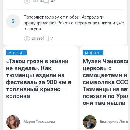
30 134
47
Потеряют голову от любви. Астрологи
5
предупреждают Раков о переменах в жизни уже
в августе
26 336
7
МНЕНИЕ
МНЕНИЕ
«Такой грязи в жизни
Музей Чайковск
не видела». Как
церковь с
тюменцы ездили на
самоцветами и 
фестиваль за 900 км в
символика СССР
топливный кризис —
Тюменцы на ав
колонка
поехали по Урал
они там нашли
Мария Токмакова
Екатерина Литк