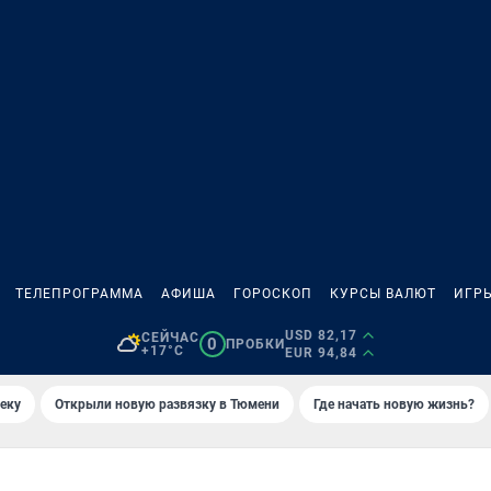
ТЕЛЕПРОГРАММА
АФИША
ГОРОСКОП
КУРСЫ ВАЛЮТ
ИГР
USD 82,17
СЕЙЧАС
0
ПРОБКИ
+17°C
EUR 94,84
еку
Открыли новую развязку в Тюмени
Где начать новую жизнь?