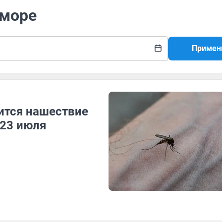
 море
Примен
ится нашествие
 23 июля