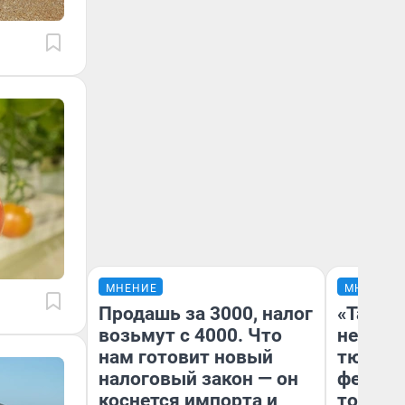
МНЕНИЕ
МНЕНИЕ
Продашь за 3000, налог
«Такой
возьмут с 4000. Что
не виде
нам готовит новый
тюменц
налоговый закон — он
фестива
коснется импорта и
топлив