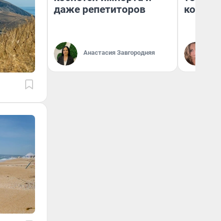
даже репетиторов
колонк
Анастасия Завгородняя
Ма