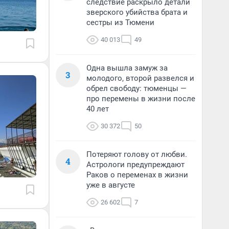
следствие раскрыло детали
зверского убийства брата и
сестры из Тюмени
40 013
49
Одна вышла замуж за
3
молодого, второй развелся и
обрел свободу: тюменцы —
про перемены в жизни после
40 лет
30 372
50
Потеряют голову от любви.
4
Астрологи предупреждают
Раков о переменах в жизни
уже в августе
26 602
7