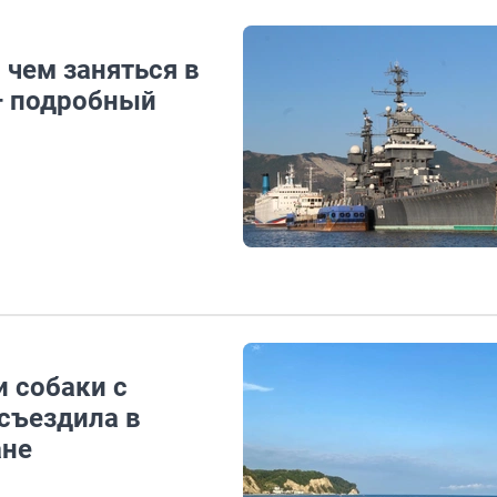
 чем заняться в
 — подробный
и собаки с
 съездила в
ане