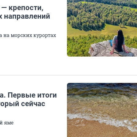
— крепости,
х направлений
а на морских курортах
на. Первые итоги
торый сейчас
й яме