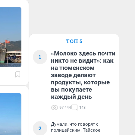
ТОП 5
«Молоко здесь почти
1
никто не видит»: как
на тюменском
заводе делают
продукты, которые
вы покупаете
каждый день
97 444
143
Думали, что говорят с
2
полицейским. Тайское