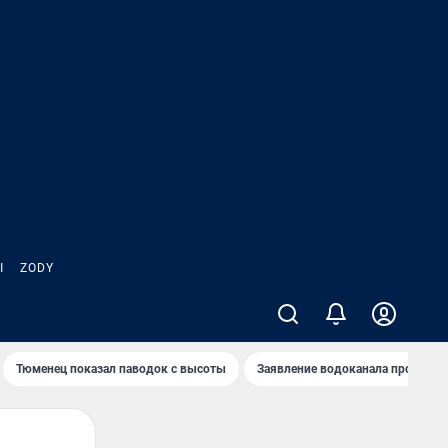
Ы
ZODY
Тюменец показал паводок с высоты
Заявление водоканала про запа