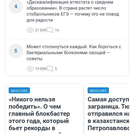
«Дисквалификация аттестата о среднем
4
образовании». В стране растет число
стобалльников ЕГЭ — почему это не повод
для радости
21 858
16
Может столкнуться каждый. Как бороться с
5
бактериальными болезнями овощей —
советы
19 898
5
МНЕНИЕ
МНЕНИЕ
«Никого нельзя
Самая доступн
победить». О чем
заграница. Тю
главный блокбастер
отправился на
этого года, который
в казахстански
бьет рекорды в
Петропавловск