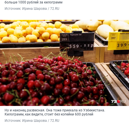
больше 1000 рублей за килограмм
Источник: 
Ирина Шарова / 72.RU
Ну и наконец развесная. Она тоже приехала из Узбекистана.
Килограмм, как видите, стоит без копейки 600 рублей
Источник: 
Ирина Шарова / 72.RU