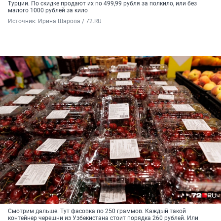
Турции. По скидке продают их по 499,99 рубля за полкило, или без
малого 1000 рублей за кило
Источник: 
Ирина Шарова / 72.RU
Смотрим дальше. Тут фасовка по 250 граммов. Каждый такой
контейнер черешни из Узбекистана стоит порядка 260 рублей. Или