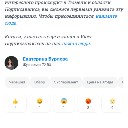
интересного происходит в Тюмени и области.
Подписавшись, вы сможете первыми узнавать эту
информацию. Чтобы присоединиться,
нажмите
сюда
.
Кстати, у нас есть еще и канал в Viber.
Подписывайтесь на нас,
нажав сюда
.
Екатерина Бурлева
Журналист 72.RU
Черешня
Обзор
Эксперимент
Цена на ягоды
Ст
4
1
1
2
0