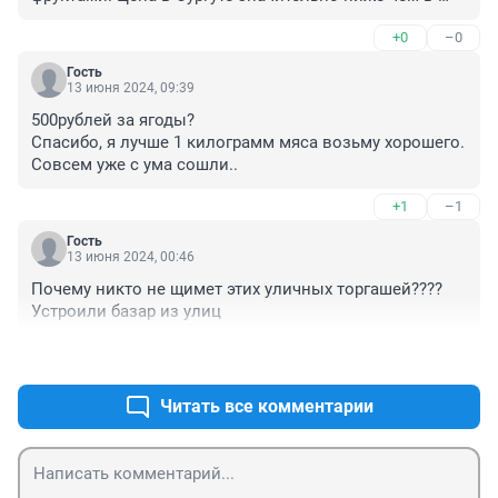
Тюмени уже много лет. Видимо все фрукты растут в 
+0
–0
Сургуте и тюменский продавцы их там покупают. :)))
Гость
13 июня 2024, 09:39
500рублей за ягоды? 

Спасибо, я лучше 1 килограмм мяса возьму хорошего.

Совсем уже с ума сошли..
+1
–1
Гость
13 июня 2024, 00:46
Почему никто не щимет этих уличных торгашей???? 
Устроили базар из улиц
+0
–1
Читать все комментарии