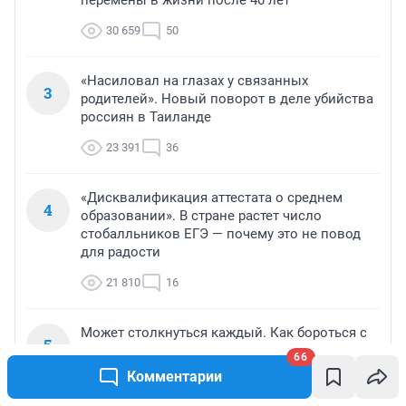
перемены в жизни после 40 лет
30 659
50
«Насиловал на глазах у связанных
3
родителей». Новый поворот в деле убийства
россиян в Таиланде
23 391
36
«Дисквалификация аттестата о среднем
4
образовании». В стране растет число
стобалльников ЕГЭ — почему это не повод
для радости
21 810
16
Может столкнуться каждый. Как бороться с
5
бактериальными болезнями овощей —
66
советы
Комментарии
19 864
5