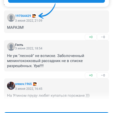
КОММЕНТАРИИ
31
197564429
3 июня 2022, 21:09
МАРАЗМ!
+0
–0
Гость
3 июня 2022, 18:54
Не уж "лесной" не всписке. Заболоченный 
менингококковый рассадник не в списке 
разрешённых. Ура!!!!
+0
–0
orexov.1965
3 июня 2022, 16:45
На Утином пруду любят купаться горожане.)))
+0
–0