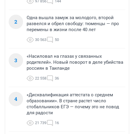
97 856
144
Одна вышла замуж за молодого, второй
2
развелся и обрел свободу: тюменцы — про
перемены в жизни после 40 лет
30 563
50
«Насиловал на глазах у связанных
3
родителей». Новый поворот в деле убийства
россиян в Таиланде
22 558
36
«Дисквалификация аттестата о среднем
4
образовании». В стране растет число
стобалльников ЕГЭ — почему это не повод
для радости
21 739
16