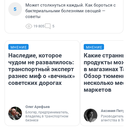
Может столкнуться каждый. Как бороться с
5
бактериальными болезнями овощей —
советы
19 805
5
МНЕНИЕ
МНЕНИЕ
Наследие, которое
Какие странны
чудом не развалилось:
продукты можн
транспортный эксперт
в магазинах Та
разнес миф о «вечных»
Обзор тюменки
советских дорогах
несколько мес
маркетов
Олег Арефьев
Аксиния Петро
Блогер, предприниматель,
владелец в транспортном
Руководитель м
бизнесе
агентства в Тю