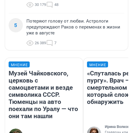
30 179
48
Потеряют голову от любви. Астрологи
5
предупреждают Раков о переменах в жизни
уже в августе
26 389
7
МНЕНИЕ
МНЕНИЕ
Музей Чайковского,
«Спуталась реч
церковь с
пургу». Врач — 
самоцветами и везде
смертельном д
символика СССР.
который слож
Тюменцы на авто
обнаружить
поехали по Уралу — что
они там нашли
Ирина Волкова
Главврач клини