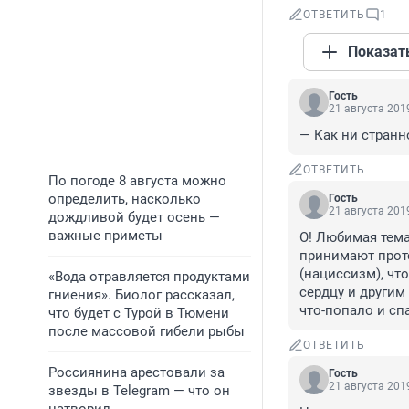
ОТВЕТИТЬ
1
Показат
Гость
21 августа 2019
— Как ни странн
ОТВЕТИТЬ
По погоде 8 августа можно
определить, насколько
Гость
21 августа 2019
дождливой будет осень —
важные приметы
О! Любимая тема
принимают протеи
(нациссизм), чт
«Вода отравляется продуктами
сердцу и другим 
гниения». Биолог рассказал,
что-попало и сп
что будет с Турой в Тюмени
после массовой гибели рыбы
ОТВЕТИТЬ
Россиянина арестовали за
Гость
21 августа 2019
звезды в Telegram — что он