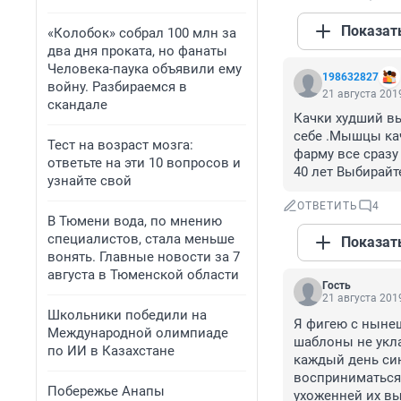
Показат
«Колобок» собрал 100 млн за
два дня проката, но фанаты
Человека-паука объявили ему
198632827
войну. Разбираемся в
21 августа 2019
скандале
Качки худший вы
себе .Мышцы кач
Тест на возраст мозга:
фарму все сразу
ответьте на эти 10 вопросов и
40 лет Выбирайт
узнайте свой
ОТВЕТИТЬ
4
В Тюмени вода, по мнению
специалистов, стала меньше
Показат
вонять. Главные новости за 7
августа в Тюменской области
Гость
21 августа 2019
Школьники победили на
Я фигею с нынешн
Международной олимпиаде
шаблоны не укл
по ИИ в Казахстане
каждый день син
восприниматься 
Побережье Анапы
ухоженней их вы