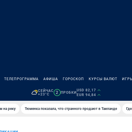
ТЕЛЕПРОГРАММА
АФИША
ГОРОСКОП
КУРСЫ ВАЛЮТ
ИГР
USD 82,17
СЕЙЧАС
2
ПРОБКИ
+23°C
EUR 94,84
м на реку
Тюменка показала, что странного продают в Таиланде
Где