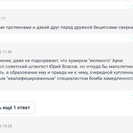
7:17
и протеинами и давай друг перед дружкой биципсами сверка
, 11:45
ение, даже не подозревает, что кумиром "великого" Арни 
л советский штангист Юрий Власов. но откуда бы малолетни
ть. а образование ему и правда ни к чему, очередной купленны
ым "квалифицированным" специалистом бомба замедленного
ь ещё 1 ответ
, 19:28