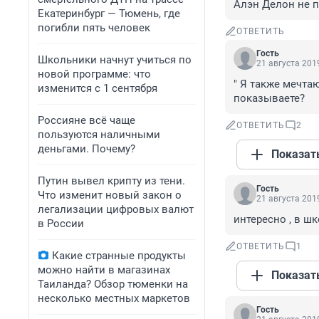
Алэн Делон не п
Екатеринбург — Тюмень, где
погибли пять человек
ОТВЕТИТЬ
Гость
Школьники начнут учиться по
21 августа 2019
новой программе: что
" Я также мечтаю
изменится с 1 сентября
показываете?
Россияне всё чаще
ОТВЕТИТЬ
2
пользуются наличными
деньгами. Почему?
Показат
Путин вывел крипту из тени.
Гость
Что изменит новый закон о
21 августа 2019
легализации цифровых валют
интересно , в шк
в России
ОТВЕТИТЬ
1
Какие странные продукты
можно найти в магазинах
Показат
Таиланда? Обзор тюменки на
несколько местных маркетов
Гость