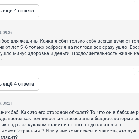
ь ещё 4 ответа
, 09:36
бор для жещины Качки любят только себя всегда думают толь
ают лет 5 -6 только забросил на полгода все сразу ушло .Брос
 ушло минус здоровье и деньги. Продолжительность жизни кач
е
ь ещё 4 ответа
, 09:21
их баб. Как это его стороной обходят? То, что он в бабские р
адывается как подпивасный агрессивный быдлос, который им
як под глаз кулаком ставит и от того подсознательно 
может "странным"? Или у них комплексы и зависть, что лучше
глядит?
