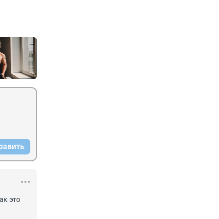
равить
к это 