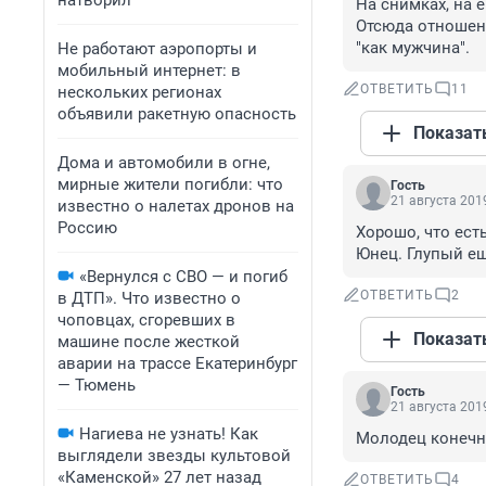
натворил
На снимках, на е
Отсюда отношени
"как мужчина".
Не работают аэропорты и
мобильный интернет: в
ОТВЕТИТЬ
11
нескольких регионах
объявили ракетную опасность
Показат
Дома и автомобили в огне,
мирные жители погибли: что
Гость
21 августа 2019
известно о налетах дронов на
Россию
Хорошо, что ест
Юнец. Глупый ещ
«Вернулся с СВО — и погиб
ОТВЕТИТЬ
2
в ДТП». Что известно о
чоповцах, сгоревших в
Показат
машине после жесткой
аварии на трассе Екатеринбург
— Тюмень
Гость
21 августа 2019
Нагиева не узнать! Как
Молодец конечн
выглядели звезды культовой
«Каменской» 27 лет назад
ОТВЕТИТЬ
4