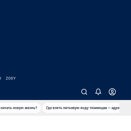
Ы
ZODY
 начать новую жизнь?
Где взять питьевую воду тюменцам — адреса