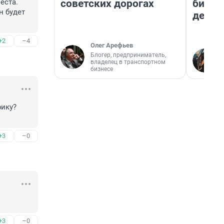
советских дорогах
бизне
ста. 
 будет 
дешев
+2
–4
Олег Арефьев
Блогер, предприниматель,
владелец в транспортном
бизнесе
ику? 
+3
–0
+3
–0