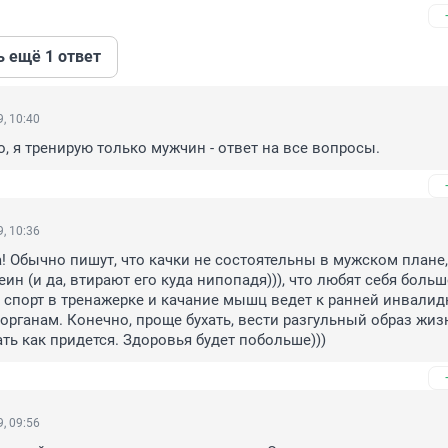
ь ещё 1 ответ
, 10:40
о, я тренирую только мужчин - ответ на все вопросы.
, 10:36
! Обычно пишут, что качки не состоятельны в мужском плане, т
н (и да, втирают его куда нипопадя))), что любят себя больше
о спорт в тренажерке и качание мышц ведет к ранней инвалидн
органам. Конечно, проще бухать, вести разгульный образ жизни
ать как придется. Здоровья будет побольше)))
, 09:56