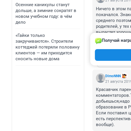
21 августа 2019
Осенние каникулы станут
Ничего в этом п
дольше, а зимние сократят в
покачался. Знак
новом учебном году: в чём
среднего поэтом
дело
родителей, у тех
вырастет хорошим
«Гайки только
обычных людей 
Получай нагр
закручиваются». Строители
коттеджей потеряли половину
ОТВЕТИТЬ
1
клиентов — им приходится
сносить новые дома
Показат
DImoNNN
21 августа 2019
Красавчик парен
комментаторов.Т
добьешься,надо 
образование в Р
Если поставил ц
есть перспектив
вообще).