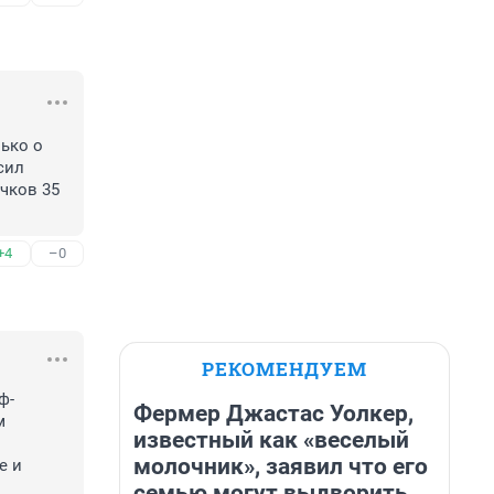
ко о 
ил 
ков 35 
+4
–0
РЕКОМЕНДУЕМ
ф-
Фермер Джастас Уолкер,
 
известный как «веселый
молочник», заявил что его
 и 
семью могут выдворить