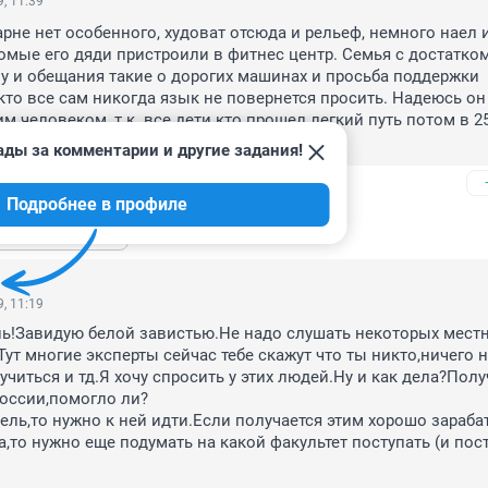
, 11:39
арне нет особенного, худоват отсюда и рельеф, немного наел и
омые его дяди пристроили в фитнес центр. Семья с достатко
у и обещания такие о дорогих машинах и просьба поддержки 
 кто все сам никогда язык не повернется просить. Надеюсь он 
 человеком, т.к. все дети кто прошел легкий путь потом в 25
за людей не считают.
ады за комментарии и другие задания!
Подробнее в профиле
ь ещё 1 ответ
, 11:19
ь!Завидую белой завистью.Не надо слушать некоторых местн
ут многие эксперты сейчас тебе скажут что ты никто,ничего н
учиться и тд.Я хочу спросить у этих людей.Ну и как дела?Полу
оссии,помогло ли?

ель,то нужно к ней идти.Если получается этим хорошо зарабат
а,то нужно еще подумать на какой факультет поступать (и пост