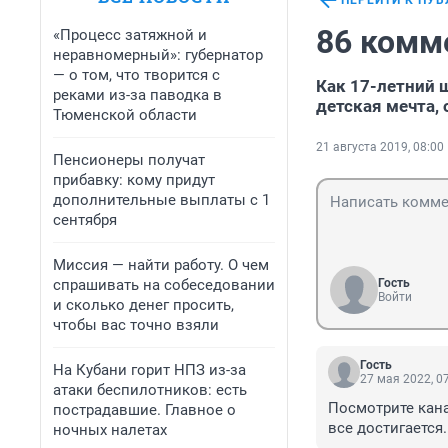
ПЕРЕЙТИ К ПУ
86 комм
«Процесс затяжной и
неравномерный»: губернатор
— о том, что творится с
Как 17-летний 
реками из-за паводка в
детская мечта,
Тюменской области
21 августа 2019, 08:00
Пенсионеры получат
прибавку: кому придут
дополнительные выплаты с 1
сентября
Миссия — найти работу. О чем
спрашивать на собеседовании
Гость
Войти
и сколько денег просить,
чтобы вас точно взяли
Гость
На Кубани горит НПЗ из-за
27 мая 2022, 0
атаки беспилотников: есть
Посмотрите кана
пострадавшие. Главное о
все достигается.
ночных налетах