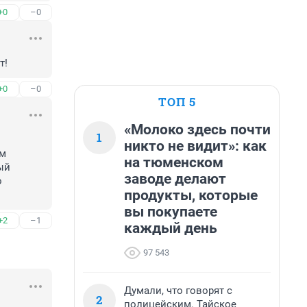
+0
–0
т!
+0
–0
ТОП 5
«Молоко здесь почти
1
никто не видит»: как
м 
на тюменском
й 
заводе делают
 
продукты, которые
вы покупаете
+2
–1
каждый день
97 543
Думали, что говорят с
2
полицейским. Тайское