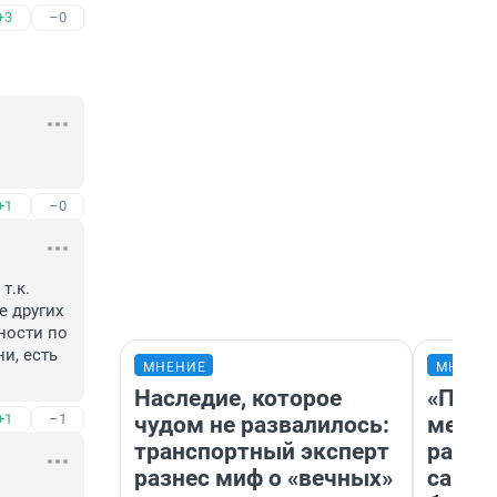
+3
–0
+1
–0
.к. 
 других 
ости по 
, есть 
МНЕНИЕ
МНЕНИ
Наследие, которое
«Поку
+1
–1
чудом не развалилось:
мешке
транспортный эксперт
расска
разнес миф о «вечных»
самом