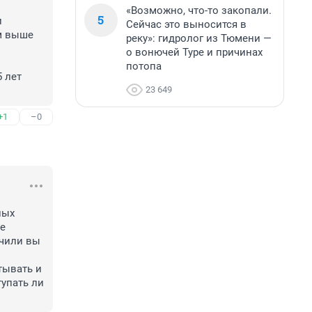
«Возможно, что-то закопали.
5
 
Сейчас это выносится в
м выше 
реку»: гидролог из Тюмени —
о вонючей Туре и причинах
потопа
 лет 
23 649
+1
–0
ых 
е 
чили вы 
ывать и 
упать ли 