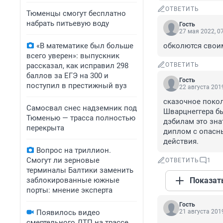
ОТВЕТИТЬ
Тюменцы смогут бесплатно
набрать питьевую воду
Гость
27 мая 2022, 0
«В математике был больше
обколются своим
всего уверен»: выпускник
рассказал, как исправил 298
ОТВЕТИТЬ
баллов за ЕГЭ на 300 и
Гость
поступил в престижный вуз
22 августа 2019
сказочное покол
Самосвал снес надземник под
Шварцнеггера бы
Тюменью — трасса полностью
дэбилам это зна
перекрыта
диплом с опасн
действия.
Вопрос на триллион.
Смогут ли зерновые
ОТВЕТИТЬ
1
терминалы Балтики заменить
заблокированные южные
Показат
порты: мнение эксперта
Гость
Появилось видео
21 августа 2019
смертельного ДТП на трассе