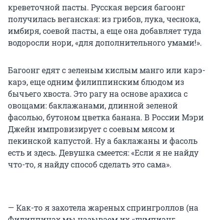
креветочной пасты. Русская версия багоонг
получилась веганская: из грибов, лука, чеснока,
имбиря, соевой пасты, а еще она добавляет туда
водоросли нори, «для дополнительного умами!».
Багоонг едят с зеленым кислым манго или карэ-
карэ, еще одним филиппинским блюдом из
бычьего хвоста. Это рагу на основе арахиса с
овощами: баклажанами, длинной зеленой
фасолью, бутоном цветка банана. В России Мэри
Джейн импровизирует с соевым мясом и
пекинской капустой. Ну а баклажаны и фасоль
есть и здесь. Девушка смеется: «Если я не найду
что-то, я найду способ сделать это сама».
— Как-то я захотела жареных спрингроллов (на
Филиппинах мы называем их «лумпианг