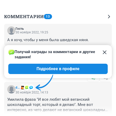
КОММЕНТАРИИ
13
Гость
30 ноября 2022, 19:25
А я хочу, чтобы у меня была шведская няня.
+0
–0
Получай награды за комментарии и другие 
задания!
Гость
30 ноября 2022, 17:49
Подробнее в профиле
Эх, Вася. С
+0
–0
d...
30 ноября 2022, 14:13
Умилила фраза "И все любят мой веганский 
шоколадный торт, который я делаю". Мне вот 
интересно, из чего делают не веганский шоколадный 
торт, и какой он при этом на вкус)