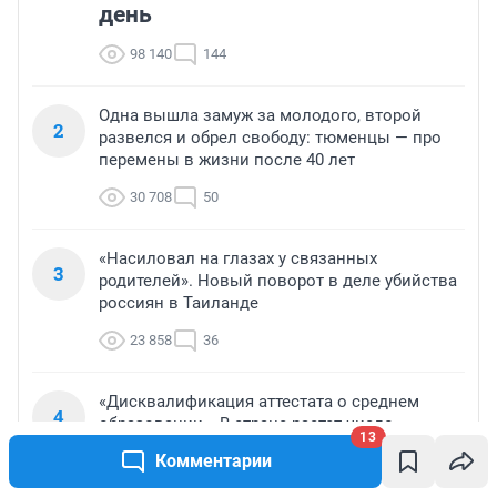
день
98 140
144
Одна вышла замуж за молодого, второй
2
развелся и обрел свободу: тюменцы — про
перемены в жизни после 40 лет
30 708
50
«Насиловал на глазах у связанных
3
родителей». Новый поворот в деле убийства
россиян в Таиланде
23 858
36
«Дисквалификация аттестата о среднем
4
образовании». В стране растет число
13
стобалльников ЕГЭ — почему это не повод
Комментарии
для радости