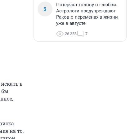
Потеряют голову от любви.
5
Астрологи предупреждают
Раков о переменах в жизни
уже в августе
26 353
7
искать в
 бы
вное,
оиска
ие на то,
щиной,