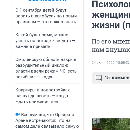
Психоло
С 1 сентября детей будут
женщины
возить в автобусах по новым
правилам — что важно знать
жизни (п
Какой будет зима, можно
По его мнен
узнать по погоде 7 августа —
важные приметы
нам внушают
Смоленскую область накрыл
24 июля 2022, 15:00
разрушительный циклон:
власти ввели режим ЧС, есть
погибшие — кадры
15
коммен
Квартиры в новостройках
начнут дешеветь — когда
ждать снижения цен
Все думали, что Орейро и
Арана встречаются: что на
самом деле связывало самую