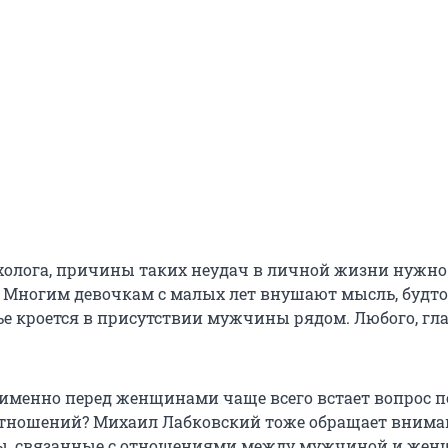
олога, причины таких неудач в личной жизни нужно 
. Многим девочкам с малых лет внушают мысль, будто
ье кроется в присутствии мужчины рядом. Любого, гла
именно перед женщинами чаще всего встает вопрос п
ношений? Михаил Лабковский тоже обращает вниман
мы, связанные с отношениями между мужчиной и жен