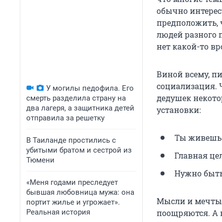
обычно интерес
предположить, 
людей разного п
нет какой-то в
Виной всему, п
социализация. 
У могилы педофила. Его
дедушек некото
смерть разделила страну на
два лагеря, а защитника детей
установки:
отправила за решетку
Ты живешь 
В Таиланде простились с
убитыми братом и сестрой из
Главная це
Тюмени
Нужно быть
«Меня годами преследует
бывшая любовница мужа: она
Мысли и мечты о
портит жилье и угрожает».
Реальная история
поощряются. А 