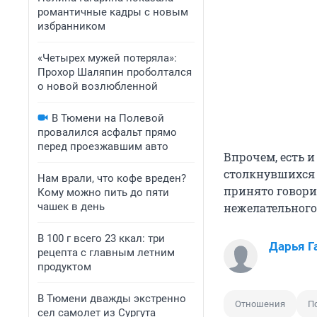
романтичные кадры с новым
избранником
«Четырех мужей потеряла»:
Прохор Шаляпин проболтался
о новой возлюбленной
В Тюмени на Полевой
провалился асфальт прямо
перед проезжавшим авто
Впрочем, есть 
столкнувшихся 
Нам врали, что кофе вреден?
принято говори
Кому можно пить до пяти
чашек в день
нежелательного
В 100 г всего 23 ккал: три
Дарья Г
рецепта с главным летним
продуктом
В Тюмени дважды экстренно
Отношения
П
сел самолет из Сургута