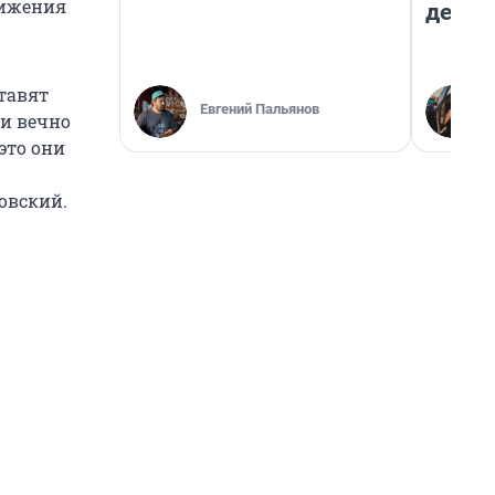
стижения
дешев
ставят
Евгений Пальянов
ни вечно
это они
овский.