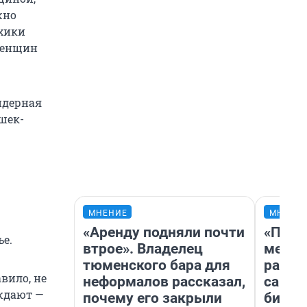
жно
ихики
 женщин
ндерная
шек-
МНЕНИЕ
МНЕНИ
«Аренду подняли почти
«Поку
ье.
втрое». Владелец
мешке
тюменского бара для
расска
вило, не
неформалов рассказал,
самом
ждают —
почему его закрыли
бизне