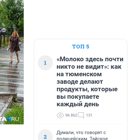
ТОП 5
«Молоко здесь почти
1
никто не видит»: как
на тюменском
заводе делают
продукты, которые
вы покупаете
каждый день
96 862
131
?
Думали, что говорят с
2
полицейским. Тайское