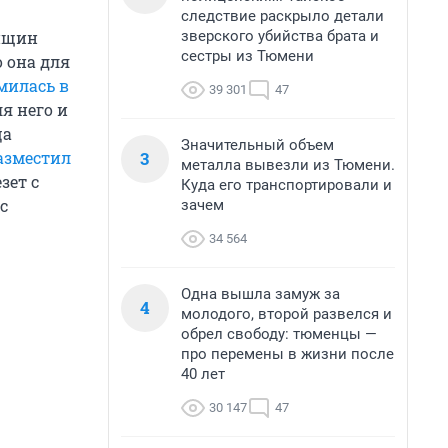
следствие раскрыло детали
зверского убийства брата и
енщин
сестры из Тюмени
 она для
милась в
39 301
47
я него и
ца
Значительный объем
3
азместил
металла вывезли из Тюмени.
зет с
Куда его транспортировали и
с
зачем
34 564
Одна вышла замуж за
4
молодого, второй развелся и
обрел свободу: тюменцы —
про перемены в жизни после
40 лет
30 147
47