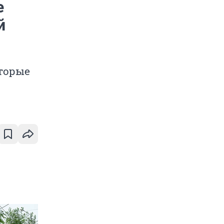
е
й
оторые