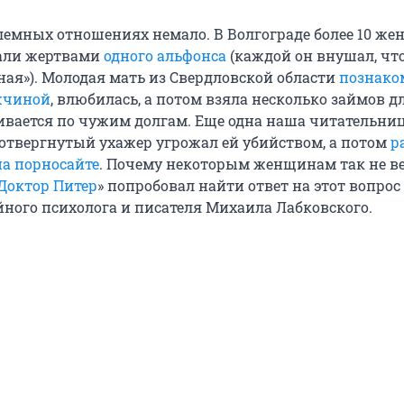
лемных отношениях немало. В Волгограде более 10 ж
тали жертвами
одного альфонса
(каждой он внушал, что
ная»). Молодая мать из Свердловской области
познако
жчиной
, влюбилась, а потом взяла несколько займов дл
ивается по чужим долгам. Еще одна наша читательни
к отвергнутый ухажер угрожал ей убийством, а потом
р
на порносайте
. Почему некоторым женщинам так не ве
Доктор Питер
» попробовал найти ответ на этот вопрос 
ого психолога и писателя Михаила Лабковского.