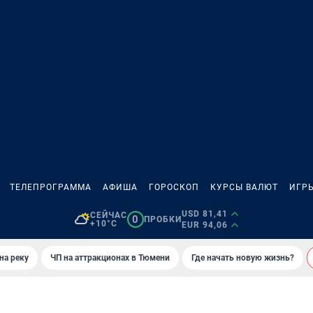
ТЕЛЕПРОГРАММА
АФИША
ГОРОСКОП
КУРСЫ ВАЛЮТ
ИГР
USD 81,41
СЕЙЧАС
0
ПРОБКИ
+10°C
EUR 94,06
на реку
ЧП на аттракционах в Тюмени
Где начать новую жизнь?