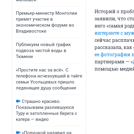
Историй о проб
Премьер‑министр Монголии
заявили, что с
примет участие в
экономическом форуме во
него «самая род
Владивостоке
интернете с му
сейчас расплач
Публикуем новый график
рассказала, ка
подвоза чистой воды в
ее фотографии 
Тюмени
партнерами — «
помощью медийн
«Простите нас за всё». С
телефона исчезнувшей в тайге
семьи Усольцевых пришло
леденящее душу сообщение
Страшно красиво.
Показываем разлившуюся
Туру и затопленные берега с
катера — видео
«Подушкой надавил на