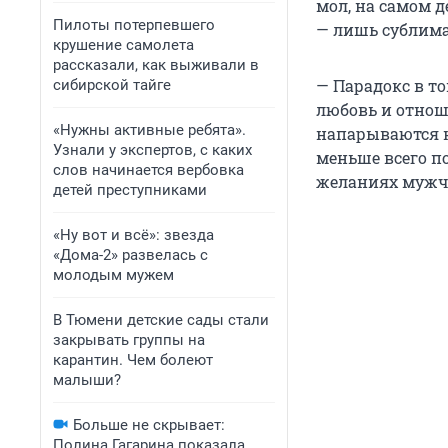
мол, на самом д
Пилоты потерпевшего
— лишь сублим
крушение самолета
рассказали, как выживали в
— Парадокс в то
сибирской тайге
любовь и отноше
«Нужны активные ребята».
напарываются н
Узнали у экспертов, с каких
меньше всего п
слов начинается вербовка
желаниях мужчи
детей преступниками
«Ну вот и всё»: звезда
«Дома-2» развелась с
молодым мужем
В Тюмени детские сады стали
закрывать группы на
карантин. Чем болеют
малыши?
Больше не скрывает:
Полина Гагарина показала