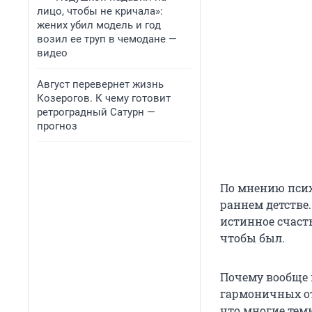
лицо, чтобы не кричала»:
жених убил модель и год
возил ее труп в чемодане —
видео
Август перевернет жизнь
Козерогов. К чему готовит
ретроградный Сатурн —
прогноз
По мнению псих
раннем детстве
истинное счаст
чтобы был.
Почему вообще 
гармоничных от
что многие те