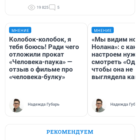
19 825
5
МНЕНИЕ
МНЕНИЕ
Колобок-колобок, я
«Мы видим нов
тебя боюсь! Ради чего
Нолана»: с как
отложили прокат
настроем нужн
«Человека-паука» —
смотреть «Оди
отзыв о фильме про
чтобы она не
«человека-булку»
выглядела как
Надежда Губарь
Надежда Губар
РЕКОМЕНДУЕМ