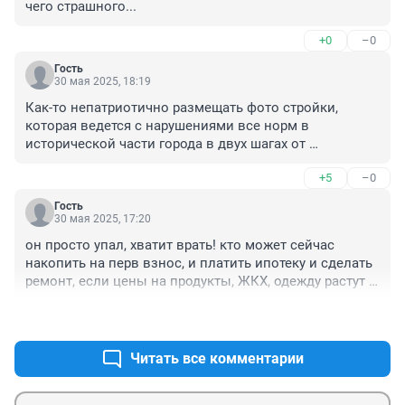
чего страшного...
+0
–0
Гость
30 мая 2025, 18:19
Как-то непатриотично размещать фото стройки, 
которая ведется с нарушениями все норм в 
исторической части города в двух шагах от 
пешеходного бульвара. Господин Вольфсон 
+5
–0
игнорирует решение суда, продолжает лить бетон, 
буквально впихивает свои хоромы в пятачок между 
Гость
домами со столетней (а то и больше) историей. Вы же 
30 мая 2025, 17:20
сами писали, что стройка незаконная, и тут же лепите 
он просто упал, хватит врать! кто может сейчас 
фото с подписью, которое можно рассматривать, как 
накопить на перв взнос, и платить ипотеку и сделать 
скрытую рекламу.
ремонт, если цены на продукты, ЖКХ, одежду растут 
как по часам
+12
–0
Читать все комментарии