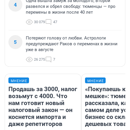
Одна вышла замуж за молодого, второй
4
развелся и обрел свободу: тюменцы — про
перемены в жизни после 40 лет
30 079
47
Потеряют голову от любви. Астрологи
5
предупреждают Раков о переменах в жизни
уже в августе
26 275
7
МНЕНИЕ
МНЕНИЕ
Продашь за 3000, налог
«Покупаешь ко
возьмут с 4000. Что
мешке»: тюмен
нам готовит новый
рассказала, как
налоговый закон — он
самом деле ус
коснется импорта и
бизнес со скл
даже репетиторов
дешевых това