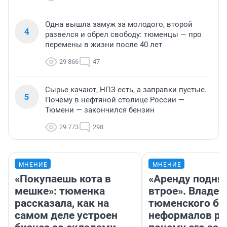
Одна вышла замуж за молодого, второй
4
развелся и обрел свободу: тюменцы — про
перемены в жизни после 40 лет
29 866
47
Сырье качают, НПЗ есть, а заправки пустые.
5
Почему в нефтяной столице России —
Тюмени — закончился бензин
29 773
298
МНЕНИЕ
МНЕНИЕ
«Покупаешь кота в
«Аренду подня
мешке»: тюменка
втрое». Владел
рассказала, как на
тюменского ба
самом деле устроен
неформалов ра