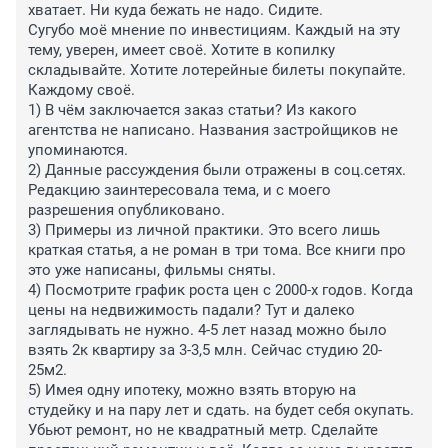
хватает. Ни куда бежать не надо. Сидите.

Сугубо моё мнение по инвестициям. Каждый на эту 
тему, уверен, имеет своё. Хотите в копилку 
складывайте. Хотите лотерейные билеты покупайте. 
Каждому своё.

1) В чём заключается заказ статьи? Из какого 
агентства не написано. Названия застройщиков не 
упоминаются.

2) Данные рассуждения были отражены в соц.сетях. 
Редакцию заинтересовала тема, и с моего 
разрешения опубликовано.

3) Примеры из личной практики. Это всего лишь 
краткая статья, а не роман в три тома. Все книги про 
это уже написаны, фильмы сняты.

4) Посмотрите график роста цен с 2000-х годов. Когда 
цены на недвижимость падали? Тут и далеко 
заглядывать не нужно. 4-5 лет назад можно было 
взять 2к квартиру за 3-3,5 млн. Сейчас студию 20-
25м2.

5) Имея одну ипотеку, можно взять вторую на 
студейку и на пару лет и сдать. на будет себя окупать. 
Убьют ремонт, но не квадратный метр. Сделайте 