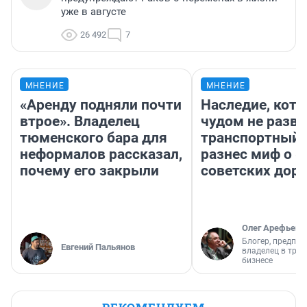
уже в августе
26 492
7
МНЕНИЕ
МНЕНИЕ
«Аренду подняли почти
Наследие, кото
втрое». Владелец
чудом не разва
тюменского бара для
транспортный 
неформалов рассказал,
разнес миф о 
почему его закрыли
советских доро
Олег Арефьев
Блогер, предпри
Евгений Пальянов
владелец в тра
бизнесе