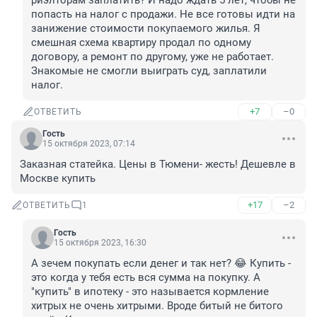
риэлторам заплатить? И надо ждать 5 лет, чтобы не 
попасть на налог с продажи. Не все готовы идти на 
занижение стоимости покупаемого жилья. Я 
смешная схема квартиру продал по одному 
договору, а ремонт по другому, уже не работает. 
Знакомые не смогли выиграть суд, заплатили 
налог.
+7
–0
ОТВЕТИТЬ
Гость
15 октября 2023, 07:14
Заказная статейка. Цены в Тюмени- жесть! Дешевле в 
Москве купить
+17
–2
ОТВЕТИТЬ
1
Гость
15 октября 2023, 16:30
А зечем покупать если денег и так нет? 😂 Купить - 
это когда у тебя есть вся сумма на покупку. А 
"купить" в ипотеку - это называется кормление 
хитрых не очень хитрыми. Вроде битый не битого 