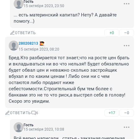
Гость
15 октября 2023, 23:50
... есть материнский капитал? Нету? А давайте 
помогу...)
+0
–0
ОТВЕТИТЬ
280208213
15 октября 2023, 08:20
Бред.Кто разбирается тот знает,что на росте цен брать 
и вкладываться ни во что нельзя!! Будет обязательно 
будет обвал цен и неважно сколько застройщик 
вбухал и по каким ценам ! Либо они ни с чем 
остаются либо продают ниже 
себестоимости.Строительный бум тем более с 
банками это не то что риск,а выстрел себе в голову!
Скоро это увидим.
+17
–0
ОТВЕТИТЬ
6
Гость
15 октября 2023, 10:08
Всё верно написали...статья - заказная,очередная 