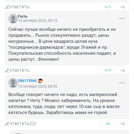
+11
–0
ОТВЕТИТЬ
Гость
15 октября 2023, 09:13
Сейчас лучше вообще ничего не приобретать и не 
продавать... Рынок спекулятивно раздут, цены 
несуразные... В цене квадрата целая куча 
"посредников-дармоедов", вроде Этажей и пр. 
Покупательская способность населения падает, а 
цены растут...Феномен!
+17
–0
ОТВЕТИТЬ
266175960
15 октября 2023, 08:53
Вообще говорит ничего не надо, есть материнский 
капитал ? Нету ? Можно забеременеть. На уровне 
катлована, туда, сюда, лет через 10 как сыр в масле 
кататься будешь. Заработаешь мама не горюй.
+5
–0
ОТВЕТИТЬ
1