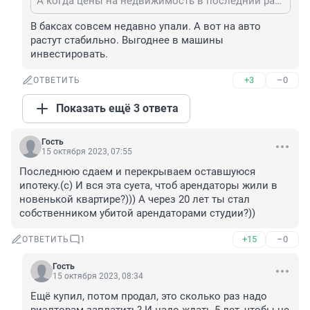
А когда цены на недвижимость в последний раз падали? Многого лет назад , да и то, потом все падение отыграли ростом.
В баксах совсем недавно упали. А вот на авто 
растут стабильно. Выгоднее в машины 
инвестировать.
+3
–0
ОТВЕТИТЬ
Показать ещё 3 ответа
Гость
15 октября 2023, 07:55
Последнюю сдаем и перекрываем оставшуюся 
ипотеку.(с) И вся эта суета, чтоб арендаторы жили в 
новенькой квартире?))) А через 20 лет ты стал 
собственником убитой арендаторами студии?))
+15
–0
ОТВЕТИТЬ
1
Гость
15 октября 2023, 08:34
Ещё купил, потом продал, это сколько раз надо 