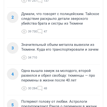
97 257
137
Думали, что говорят с полицейским. Тайское
2
следствие раскрыло детали зверского
убийства брата и сестры из Тюмени
39 730
47
Значительный объем металла вывезли из
3
Тюмени. Куда его транспортировали и зачем
34 710
Одна вышла замуж за молодого, второй
4
развелся и обрел свободу: тюменцы — про
перемены в жизни после 40 лет
30 284
48
Потеряют голову от любви. Астрологи
5
предупреждают Раков о переменах в жизни