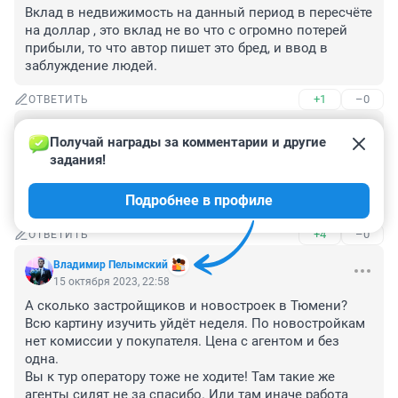
Вклад в недвижимость на данный период в пересчёте 
на доллар , это вклад не во что с огромно потерей 
прибыли, то что автор пишет это бред, и ввод в 
заблуждение людей.
+1
–0
ОТВЕТИТЬ
Гость
16 октября 2023, 03:47
Получай награды за комментарии и другие 
задания!
Когда 25-этажные гетто- сараи не продаются, на 
помощь приходят "иксперты" с мантрой о том, что 
Подробнее в профиле
нужно покупать именно сейчас 😂😂😂
+4
–0
ОТВЕТИТЬ
Владимир Пелымский
15 октября 2023, 22:58
А сколько застройщиков и новостроек в Тюмени? 
Всю картину изучить уйдёт неделя. По новостройкам 
нет комиссии у покупателя. Цена с агентом и без 
одна.

Вы к тур оператору тоже не ходите! Там такие же 
агенты сидят не за спасибо. Или там иначе работа 