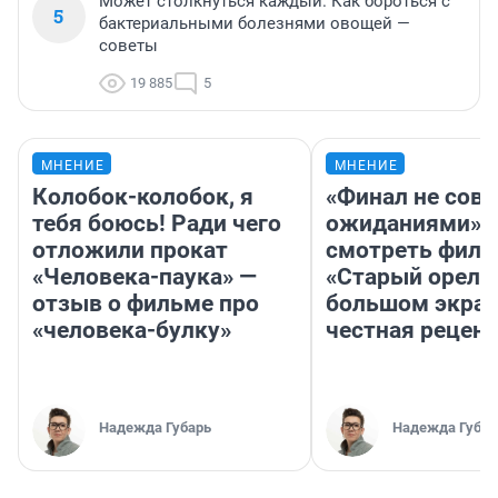
Может столкнуться каждый. Как бороться с
5
бактериальными болезнями овощей —
советы
19 885
5
МНЕНИЕ
МНЕНИЕ
Колобок-колобок, я
«Финал не совп
тебя боюсь! Ради чего
ожиданиями»: 
отложили прокат
смотреть фил
«Человека-паука» —
«Старый орел» 
отзыв о фильме про
большом экран
«человека-булку»
честная рецен
Надежда Губарь
Надежда Губар