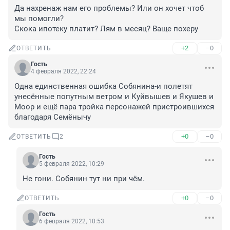
Да нахренаж нам его проблемы? Или он хочет чтоб 
мы помогли?

Скока ипотеку платит? Лям в месяц? Ваще похеру
+2
–0
ОТВЕТИТЬ
Гость
4 февраля 2022, 22:24
Одна единственная ошибка Собянина-и полетят 
унесённые попутным ветром и Куйвышев и Якушев и 
Моор и ещё пара тройка персонажей пристроившихся 
благодаря Семёнычу
+0
–0
ОТВЕТИТЬ
2
Гость
5 февраля 2022, 10:29
Не гони. Собянин тут ни при чём.
+0
–0
ОТВЕТИТЬ
Гость
6 февраля 2022, 10:53