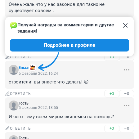
Очень жаль что у нас законов для таких не 
существует совсем .
+0
–0
ОТВЕТИТЬ
Получай награды за комментарии и другие 
задания!
Гость
6 февраля 2022, 11:09
Подробнее в профиле
А рядом старые советские домишки)
+0
–0
ОТВЕТИТЬ
Emaar
5 февраля 2022, 16:24
строители! вы знаете что делать! 😉
+0
–0
ОТВЕТИТЬ
Гость
5 февраля 2022, 13:55
И чего - ему всем миром скинемся на помощь?
+0
–0
ОТВЕТИТЬ
Гость