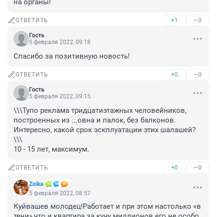
на органы!
+1
–0
ОТВЕТИТЬ
Гость
5 февраля 2022, 09:18
Спасибо за позитивную новость!
+0
–0
ОТВЕТИТЬ
Гость
5 февраля 2022, 09:15
\\\Тупо реклама тридцатиэтажных человейников, 
построенных из ...овна и палок, без балконов. 
Интересно, какой срок эскплуатации этих шалашей?
\\\

10 - 15 лет, максимум.
+0
–0
ОТВЕТИТЬ
Zoika
5 февраля 2022, 08:57
Куйвашев молодец!Работает и при этом настолько «в 
тени»,что и квартира за кучу миллионов его не особо 