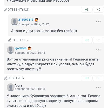
Лицемерие и реклама или наоборот.
+3
–0
ОТВЕТИТЬ
1
215097413
7 февраля 2022, 01:12
И таво и другова, и можна без хлеба ))
+0
–0
ОТВЕТИТЬ
Igorevich
5 февраля 2022, 10:44
Вот он отчаянный и рискованныйый! Решился взять 
ипотеку, а вдруг сократят или уволят, чем он будет 
гасить эту ипотеку?!
+0
–0
ОТВЕТИТЬ
Гость
5 февраля 2022, 10:33
У чиновника Куйвашева зарплата 6 млн.в год. Разово 
купить очень дорогую квартиру - ненужные вопросы 
электората и вообще)) 
