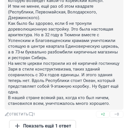
которую возведёт какой-то корейский консул.

И тем не менее, ещё раз об этом квадрате 
(Республики, Первомайская, Володарского, 
Дзержинского).

Как было бы здорово, если б не тронули 
дореволюционную застройку. Это была настоящая 
архитектура. Но в 32 году в Тюмени вместе с 
Успенским и Благовещенским храмами уничтожили 
стоящую в центре квартала Единоверческую церковь, 
а в 73-м буквально разбомбили кирпичные магазины 
и ресторан Сибирь.

На месте церкви построили из её кирпичей гостиницу 
Заря в стиле конструктивизма, таких зданий 
сохранилось с 30-х годов единицы. И этого здания 
теперь нет. Вдоль Республики стоит Океан, который 
представляет собой 9-этажную коробку.. Ну будет ещё 
одна. 

В нашей стране всякий раз, когда кто был ничем, 
становился всем, уничтожалось много хорошего.
+2
–0
ОТВЕТИТЬ
1
Показать ещё 1 ответ