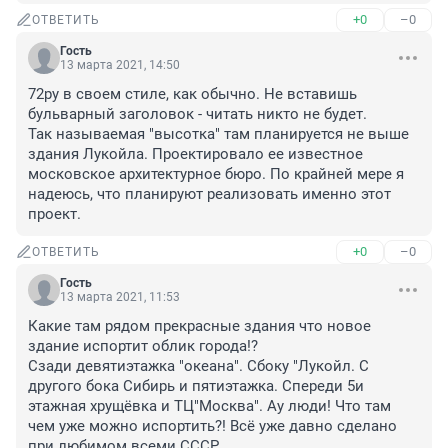
+0
–0
ОТВЕТИТЬ
Гость
13 марта 2021, 14:50
72ру в своем стиле, как обычно. Не вставишь 
бульварный заголовок - читать никто не будет.

Так называемая "высотка" там планируется не выше 
здания Лукойла. Проектировало ее известное 
московское архитектурное бюро. По крайней мере я 
надеюсь, что планируют реализовать именно этот 
проект.
+0
–0
ОТВЕТИТЬ
Гость
13 марта 2021, 11:53
Какие там рядом прекрасные здания что новое 
здание испортит облик города!?

Сзади девятиэтажка "океана". Сбоку "Лукойл. С 
другого бока Сибирь и пятиэтажка. Спереди 5и 
этажная хрущёвка и ТЦ"Москва". Ау люди! Что там 
чем уже можно испортить?! Всё уже давно сделано 
при любимом всеми СССР.