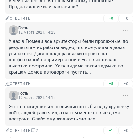
А чей бизнес сносят он сам к этому относится? 
Продал здание или заставили?
+0
–0
ОТВЕТИТЬ
Гость
12 марта 2021, 14:23
У нас в Тюмени все архитекторы были продажные, по 
результатам их работы видно, что все улицы в дома 
упираются. Давно надо развязки строить на 
профсоюзной например, а они в угловых точках 
высотки построили. Хотя видимо такая задумка по 
крышам домов автодороги пустить...
+5
–0
ОТВЕТИТЬ
Гость
12 марта 2021, 14:15
Этот справедливый россиянин хоть бы одну хрущевку 
снёс, людей расселил, а на том месте новые дома 
построил. Слабо ему, жадность это все...
+1
–0
ОТВЕТИТЬ
2