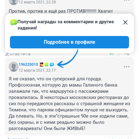
12 марта 2021, 22:28
Против, против и ещё раз ПРОТИВ!!!!!!!!! Хватит 
уродовать ГОРОД!!!!!! Что ни реконструкция - то без 
Получай награды за комментарии и другие 
слёз не взглянишь..... По пальцам пересчитать 
задания!
действительно нужные проекты. Земли мало у нас, в 
Японии живём (это сарказм если что) лепят 
Подробнее в профиле
постройки не думая о людях совершенно!!!!!
+1
–0
ОТВЕТИТЬ
196220010
12 марта 2021, 22:17
Я не сказал, что он суперский для города. 
Профсоюзная, которую до мамы Галиного банка 
залажали так, что маршрутка с пассажирами 
провалилась. В некоторых московских ресторанах до 
сих пор передаются рассказы о страшной женщине из 
Тюмени, что парням официантом лучше не выходить. 
Да плевать. Но, в эти"страшные 90е они ходили сами, 
без охраны, и с ними реадьно можно было 
разговаривать! Они были ЖИВЫЕ!