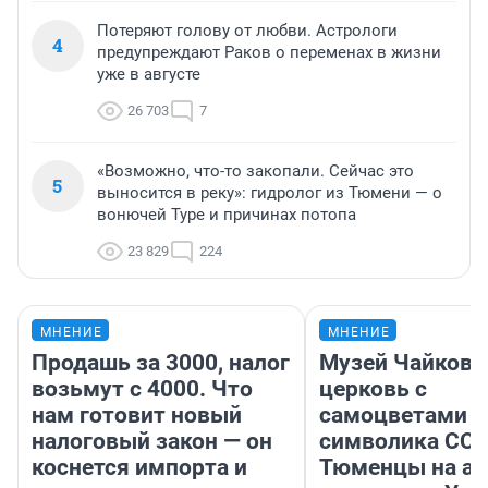
Потеряют голову от любви. Астрологи
4
предупреждают Раков о переменах в жизни
уже в августе
26 703
7
«Возможно, что-то закопали. Сейчас это
5
выносится в реку»: гидролог из Тюмени — о
вонючей Туре и причинах потопа
23 829
224
МНЕНИЕ
МНЕНИЕ
Продашь за 3000, налог
Музей Чайковс
возьмут с 4000. Что
церковь с
нам готовит новый
самоцветами и
налоговый закон — он
символика ССС
коснется импорта и
Тюменцы на ав