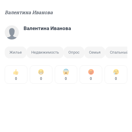
Валентина Иванова
Валентина Иванова
Жилье
Недвижимость
Опрос
Семья
Спальный р
0
0
0
0
0