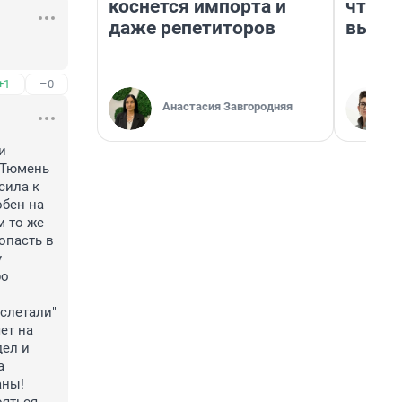
коснется импорта и
чтобы
даже репетиторов
выгля
+1
–0
Анастасия Завгородняя
 
Тюмень 
ила к 
бен на 
 то же 
пасть в 
 
о 
слетали" 
т на 
ел и 
 
ны! 