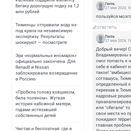
Ивлеева подарила Филиппу
Гость
Бегаку дорогущую лодку за 1,2
27 мая 2024, 1
млн рублей
пользуйся мозго
Тюменцы отправили воду из-
ОТВЕТИТЬ
под крана на независимую
экспертизу. Результаты
Гость
27 мая 2024, 1
шокируют — посмотрите
Добрый вечер! С
Владимировны мн
Эра «нормальных иномарок»
смог попасть к н
официально закончена. Для
себе в кабинет 
Renault и Nissan
такое! "амбицио
заблокировали возвращение
соглашусь, Тюме
в Россию
определенный кр
переехав в Тюмен
«Пробила голову ковшиком,
кадровые решени
била поленом». Жуткая
проанализироват
история набожной матери,
или "сбегали" т
годами истязавшей
свои места но п
собственных детей
покидают террит
главная проблем
Чистая и бесплатная: где в