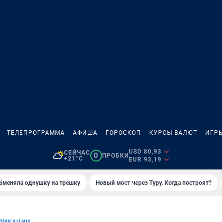
ТЕЛЕПРОГРАММА
АФИША
ГОРОСКОП
КУРСЫ ВАЛЮТ
ИГР
USD 80,93
СЕЙЧАС
0
ПРОБКИ
+21°C
EUR 93,19
бменяла однушку на трешку
Новый мост через Туру. Когда построят?