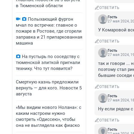
в Тюменской области
ОТВЕТИТЬ
Гость
Полыхающий фургон
27 мая 2024, 2
мчал по встречке: главное о
У Комаровой все
пожаре в Ростове, где сгорели
заправка и 21 припаркованная
ОТВЕТИТЬ
машина
Гость
27 мая 2024, 1
На пустырь по соседству с
тюменской элиткой пригнали
так и говори ...
технику. Что тут появится?
поэтому стал ри
бывшие соседи с
Смертную казнь предложили
ОТВЕТИТЬ
вернуть — для кого. Новости 5
августа
Гость
27 мая 2024, 1
«Мы видим нового Нолана»: с
Ну если рядом с
каким настроем нужно
смотреть «Одиссею», чтобы
ОТВЕТИТЬ
она не выглядела как фиаско
Гость
27 мая 2024, 1