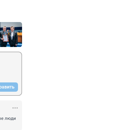
равить
ые люди 