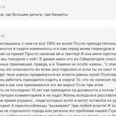
8:16
м, где большие деньги, там бандиты
8:06
оглашаюсь с ним на все 100% во всем! После прихода Натальи
огое в округе изменилось и я сам перед моим переездом в 
ей на прием! Просто написав ей в твиттер! И она меня приглас
и мы говорили с ней ! Я думаю мало кто из Губернаторов спосо
зные приехавшие, правда, и в Тюмени не особо нужны..."с этим
нь это клановость во всем ,все поделено и если ты не смог по
уг твои шансы продвинуться во власти равны нулю! Поэтому
ь работать приходится ездить в округа! То ,что он написал пр
я и как они принимаются это же верно! Если при этом 
ь за последних 10 лет как приходили на должности а потом "
о лучших комментариев и не надо! Жизнь всегда все расставляе
ри время упущено , люди которые хотят и могут остаются не уд
ории! А приспособленцы "выживают" при любой власти! И эта
а не отдельного города или региона это проблема нашей Стра