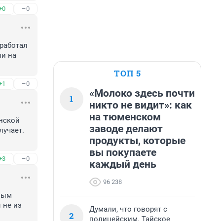
+0
–0
работал 
и на 
ТОП 5
+1
–0
«Молоко здесь почти
1
никто не видит»: как
на тюменском
нской 
заводе делают
учает. 
продукты, которые
вы покупаете
+3
–0
каждый день
96 238
ным 
не из 
Думали, что говорят с
2
полицейским. Тайское