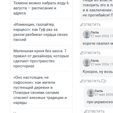
Люди во власти 
Тюмени можно набрать воду 6
говорить это в 
августа — расписание и
и в заключении 
адреса
не прогибайся! 
«Изменщик, газлайтер,
ОТВЕТИТЬ
нарцисс»: как Гуф раз за
Гость
разом разбивал сердца своих
27 мая 2024, 1
пассий
короче свалил 
Маленькая кухня без хаоса: 7
ОТВЕТИТЬ
правил от дизайнера, которые
сделают пространство
Гость
27 мая 2024, 1
просторнее
Кухорок, ну воз
«Оно настоящее, не
ОТВЕТИТЬ
1
пафосное»: как жители
пустеющей деревни в
Гость
Поморье своими силами
27 мая 2024,
спасают вековые традиции и
про-украинск
наряды
ОТВЕТИТЬ