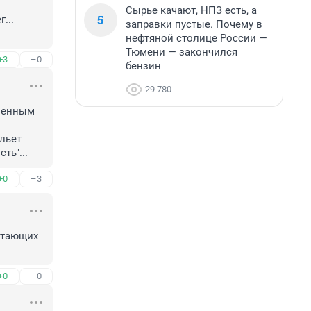
Сырье качают, НПЗ есть, а
5
..

заправки пустые. Почему в
нефтяной столице России —
Тюмени — закончился
+3
–0
бензин
29 780
ленным 
льет 
ть"...
+0
–3
отающих 
+0
–0