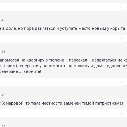
0:45
 в доле, но пора двигаться и уступать место новым у корыта
9:11
 напомогал на квартиру в тюлени... переехал... напрягаться не хо
елтером) теперь хочу напомогать на машину и дом... односельч
еверяне ... звоните!
8:48
 Комаровой, то тема честности заменен темой патриотизма)
8:29