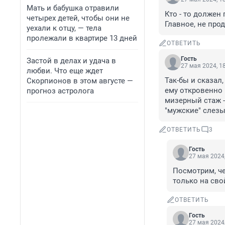
Мать и бабушка отравили
Кто - то должен 
четырех детей, чтобы они не
Главное, не про
уехали к отцу, — тела
пролежали в квартире 13 дней
ОТВЕТИТЬ
Гость
Застой в делах и удача в
27 мая 2024, 1
любви. Что еще ждет
Так-бы и сказал
Скорпионов в этом августе —
ему откровенно н
прогноз астролога
мизерный стаж -
"мужские" слезы,
ОТВЕТИТЬ
3
Гость
27 мая 2024,
Посмотрим, че
только на сво
ОТВЕТИТЬ
Гость
27 мая 2024,