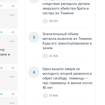
следствие раскрыло детали
+1
–0
зверского убийства брата и
сестры из Тюмени
38 353
+3
–0
Значительный объем
3
металла вывезли из Тюмени.
Куда его транспортировали и
зачем
чу 
ане и 
34 306
+3
–0
Одна вышла замуж за
4
молодого, второй развелся и
обрел свободу: тюменцы —
про перемены в жизни после
40 лет
+0
–0
29 868