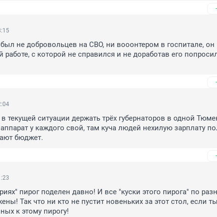
8:15
был не добровольцев на СВО, ни вооонтером в госпитале, он 
 работе, с которой не справился и не доработав его попросил
2:04
в текущей ситуации держать трёх губернаторов в одной Тюме
 аппарат у каждого свой, там куча людей нехилую зарплату пол
ают бюджет.
1:23
риях" пирог поделен давно! И все "куски этого пирога" по раз
ны! Так что ни кто не пустит новеньких за этот стол, если ты 
ных к этому пирогу!