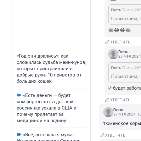
Гость
27 мая 202
😂😂😂😂
ОТВЕТИТЬ
Гость
«Год они дрались»: как
28 мая 2024,
сложилась судьба мейн-кунов,
которых пристраивали в
Гость
27 мая 202
добрые руки. 10 приветов от
больших кошек
И будет работ
«Есть деньги — будет
ОТВЕТИТЬ
комфортно хоть где»: как
россиянка уехала в США и
Гость
почему прилетает за
27 мая 2024, 1
медициной на родину
тюменское корыт
«Всё, потеряла я мужа»:
ОТВЕТИТЬ