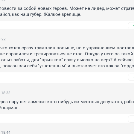
повести за собой новых героев. Может не лидер, может стратег.
дайся, как наш губер. Жалкое зрелище.
8:22
, что хотел сразу трамплин повыше, но с упражнением постав
е справился и тренироваться не стал. Откуда у него за такой 
 опыт работы, для "прыжков" сразу высоко на верх? А сейчас 
 показывая себя "угнетенным" и выставляет это как за "гордос
 18:33
рез пару лет заменит кого-нибудь из местных депутатов, раб
й карман.
 18:44