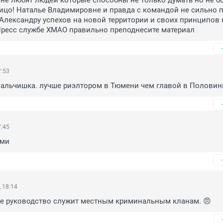
не любят людей которые способны не только думать но не бо
лицо! Наталье Владимировне и правда с командой не сильно п
Александру успехов на новой территории и своих принципов 
Пресс службе ХМАО правильно преподнесите материал
7:53
мальчишка. лучше риэлтором в Тюмени чем главой в Половин
7:45
ьми
 18:14
ое руководство служит местным криминальным кланам. 😠