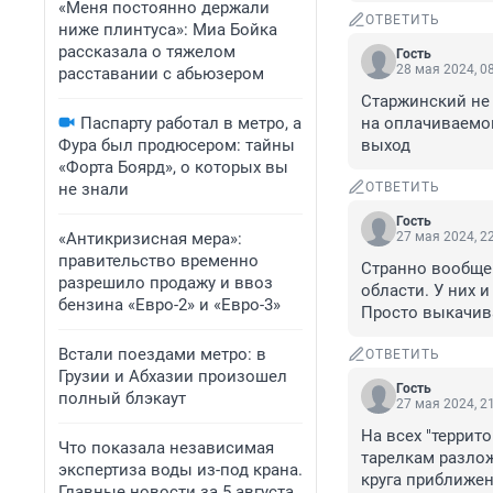
«Меня постоянно держали
ОТВЕТИТЬ
ниже плинтуса»: Миа Бойка
рассказала о тяжелом
Гость
28 мая 2024, 0
расставании с абьюзером
Старжинский не 
Паспарту работал в метро, а
на оплачиваемой
Фура был продюсером: тайны
выход
«Форта Боярд», о которых вы
не знали
ОТВЕТИТЬ
Гость
«Антикризисная мера»:
27 мая 2024, 2
правительство временно
Странно вообще 
разрешило продажу и ввоз
области. У них и
бензина «Евро-2» и «Евро-3»
Просто выкачив
Встали поездами метро: в
ОТВЕТИТЬ
Грузии и Абхазии произошел
Гость
полный блэкаут
27 мая 2024, 2
На всех "террито
Что показала независимая
тарелкам разложе
экспертиза воды из-под крана.
круга приближен
Главные новости за 5 августа