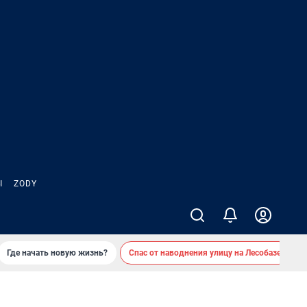
Ы
ZODY
Где начать новую жизнь?
Спас от наводнения улицу на Лесобазе
Д