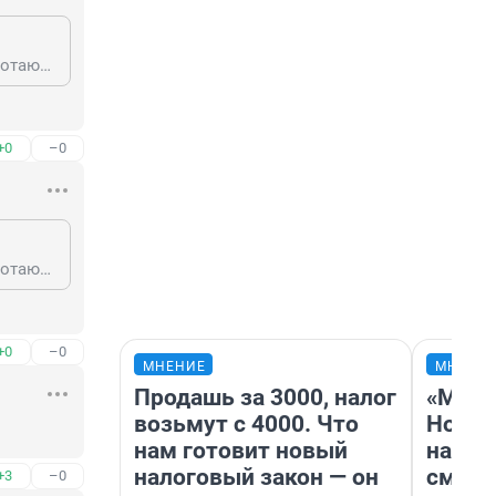
Посмотрим, через пару лет заменит кого-нибудь из местных депутатов, работающих только на свой карман.
+0
–0
Посмотрим, через пару лет заменит кого-нибудь из местных депутатов, работающих только на свой карман.
+0
–0
МНЕНИЕ
МНЕНИ
Продашь за 3000, налог
«Мы в
возьмут с 4000. Что
Нолан
нам готовит новый
настр
налоговый закон — он
смотр
+3
–0