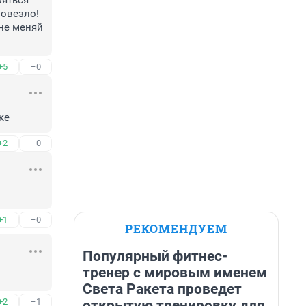
яться 
овезло! 
не меняй 
+5
–0
ке
+2
–0
+1
–0
РЕКОМЕНДУЕМ
Популярный фитнес-
тренер с мировым именем
Света Ракета проведет
+2
–1
открытую тренировку для