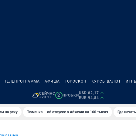
ТЕЛЕПРОГРАММА
АФИША
ГОРОСКОП
КУРСЫ ВАЛЮТ
ИГР
USD 82,17
СЕЙЧАС
2
ПРОБКИ
+23°C
EUR 94,84
ом на реку
Тюменка — об отпуске в Абхазии на 160 тысяч
Где начат