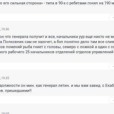
 его сильная сторона» - типа в 90-х с ребятами гонял на 190 м
, 19:36
н что генерала получит и все, начальника уур еще никто не м
 Полковник сам не захочет, а бэп понятно дело там все сливк
лов поменяй рыба гниет с головы, семеро с ложкой а один с со
дного рабочего 25 начальников отделений отделов управлений 
, 19:35
олжности он мин. как генерал летин. и мы вам завид. с Екаб.
ов. пришедшими!!
, 19:05