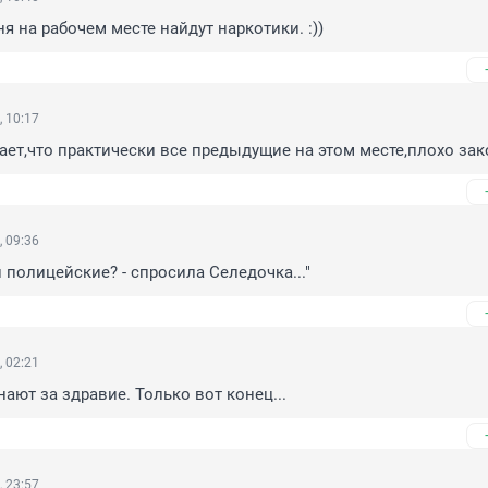
дня на рабочем месте найдут наркотики. :))
, 10:17
ает,что практически все предыдущие на этом месте,плохо за
, 09:36
ти полицейские? - спросила Селедочка..."
, 02:21
нают за здравие. Только вот конец...
, 23:57