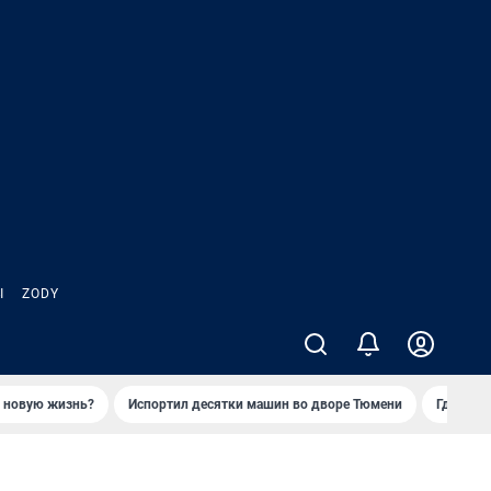
Ы
ZODY
ь новую жизнь?
Испортил десятки машин во дворе Тюмени
Где взя