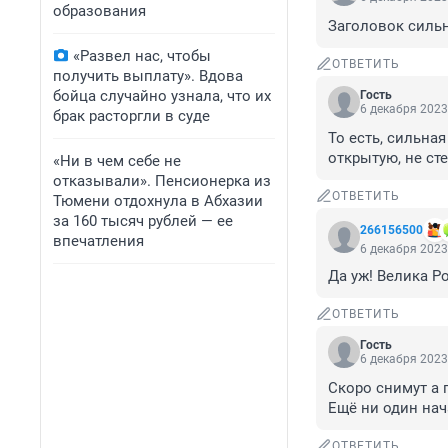
образования
Заголовок сильн
«Развел нас, чтобы
ОТВЕТИТЬ
получить выплату». Вдова
бойца случайно узнала, что их
Гость
6 декабря 2023
брак расторгли в суде
То есть, сильная
открытую, не сте
«Ни в чем себе не
отказывали». Пенсионерка из
ОТВЕТИТЬ
Тюмени отдохнула в Абхазии
за 160 тысяч рублей — ее
266156500
впечатления
6 декабря 2023
Да уж! Велика Р
ОТВЕТИТЬ
Гость
6 декабря 2023
Скоро снимут а п
Ещё ни один нач
ОТВЕТИТЬ