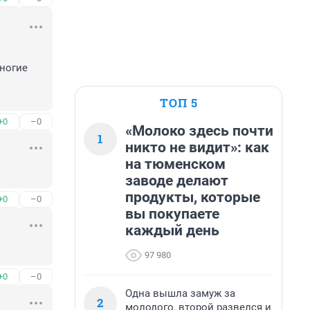
ТОП 5
+0
–0
«Молоко здесь почти
1
никто не видит»: как
на тюменском
заводе делают
продукты, которые
+0
–0
вы покупаете
каждый день
97 980
+0
–0
Одна вышла замуж за
2
молодого, второй развелся и