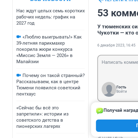
ПЕРЕЙТИ К ПУ
53 комм
Нас ждут целых семь коротких
рабочих недель: график на
2027 год
У тюменских си
Чукотки — кто 
«Люблю выигрывать!» Как
39-летняя парикмахер
6 декабря 2023, 16:45
покорила жюри конкурса
«Миссис Земля — 2026» в
Малайзии
Почему он такой странный?
Рассказываем, как в центре
Тюмени появился советский
Гость
Войти
пентхаус
«Сейчас бы всё это
Получай наград
Гость
запретили»: истории из
14 декабря 202
советского детства в
Расскажите, кто
пионерских лагерях
ОТВЕТИТЬ