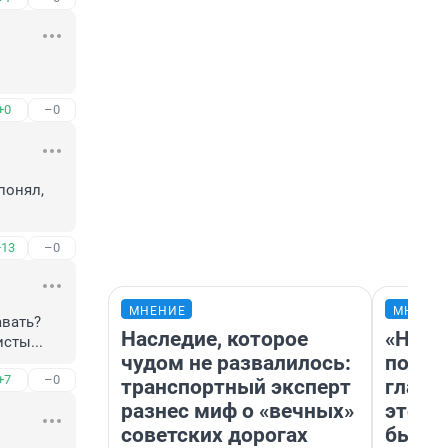
+0
–0
онял, 
+13
–0
МНЕНИЕ
МНЕНИ
вать? 
Наследие, которое
«Нико
сты...
чудом не развалилось:
побед
+7
–0
транспортный эксперт
главн
разнес миф о «вечных»
этого
советских дорогах
бьет 