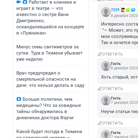
Работает в клинике и
играет в театре — что
7229
известно о сестре Вани
8 декабря 2023
Дмитриенко,
Интересно соста
оскандалившейся на концерте
 "— Может, это прозвучит банально, но в органы внутренних дел я шел, как и многие 
в «Лужниках»
мои сослуживцы,
Так и хочется пр
Минус семь сантиметров за
сутки. Тура в Тюмени убывает
ОТВЕТИТЬ
уже неделю
Гость
8 декабря 2023
Врач предупредил о
Хоть старый, хот
смертельной опасности на
даче: что нельзя делать в саду
ОТВЕТИТЬ
Гость
Больше политики, чем
7 декабря 2023
медицины? Что за ковидные
тайны обнаружились в
Неучи статьи пиш
дневниках доктора Фаучи
ОТВЕТИТЬ
Какой будет погода в Тюмени
Гость
на следующей неделе —
7 декабря 2023