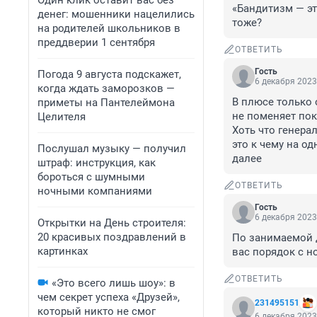
Один клик оставит вас без
«Бандитизм — это
денег: мошенники нацелились
тоже?
на родителей школьников в
преддверии 1 сентября
ОТВЕТИТЬ
Гость
Погода 9 августа подскажет,
6 декабря 2023
когда ждать заморозков —
В плюсе только о
приметы на Пантелеймона
не поменяет пока
Целителя
Хоть что генера
это к чему на о
Послушал музыку — получил
далее
штраф: инструкция, как
бороться с шумными
ОТВЕТИТЬ
ночными компаниями
Гость
6 декабря 2023
Открытки на День строителя:
20 красивых поздравлений в
По занимаемой д
картинках
вас порядок с н
ОТВЕТИТЬ
«Это всего лишь шоу»: в
чем секрет успеха «Друзей»,
231495151
который никто не смог
6 декабря 2023