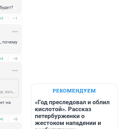
будет?
+3
–1
 почему 
+4
–0
РЕКОМЕНДУЕМ
Как мне ответил один, далеко не глупый человек, на мой вопрос: воруют же, почему не садят? Ответ: Всё в допуске.
«Год преследовал и облил
т на 
кислотой». Рассказ
петербурженки о
+0
–0
жестоком нападении и