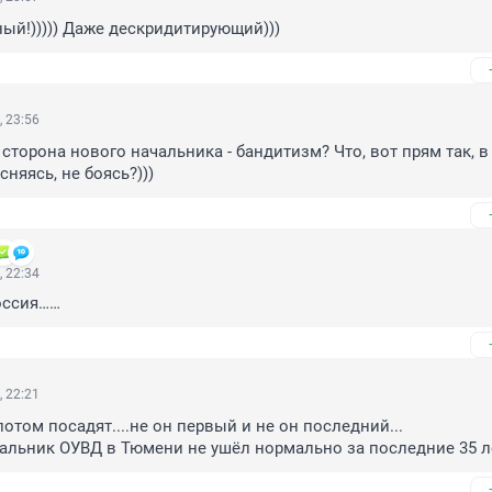
ый!))))) Даже дескридитирующий)))
, 23:56
 сторона нового начальника - бандитизм? Что, вот прям так, в 
сняясь, не боясь?)))
, 22:34
оссия……
, 22:21
отом посадят....не он первый и не он последний...

альник ОУВД в Тюмени не ушёл нормально за последние 35 ле