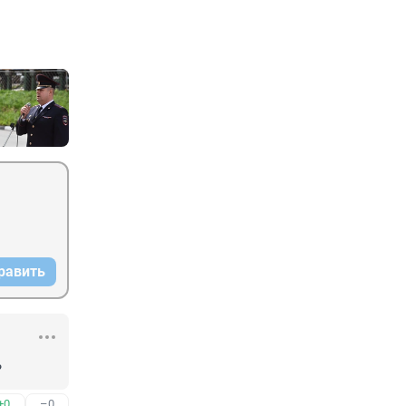
равить
?
+0
–0