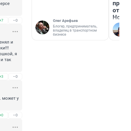
прока
ерсе 
отзыв
Нолан
+7
–0
Олег Арефьев
Блогер, предприниматель,
владелец в транспортном
бизнесе
енял и 
и!!! 
шкой, я 
и так 
+3
–0
 может у 
+0
–0