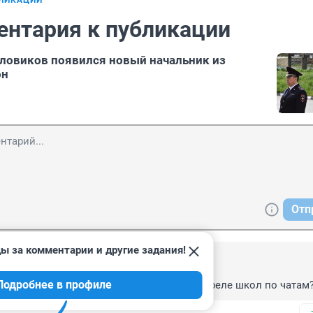
БЛИКАЦИИ
ентария к публикации
ловиков появился новый начальник из
он
Отп
ы за комментарии и другие задания!
3, 12:23
Подробнее в профиле
 перепугал детей, рассылая угрозы о расстреле школ по чатам