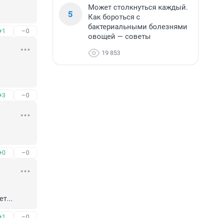
Может столкнуться каждый.
5
Как бороться с
бактериальными болезнями
+1
–0
овощей — советы
19 853
+3
–0
+0
–0
т...
+1
–0