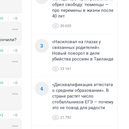
обрел свободу: тюменцы —
про перемены в жизни после
40 лет
+0
–0
30 620
кончили?
«Насиловал на глазах у
3
связанных родителей».
+0
–0
Новый поворот в деле
убийства россиян в Таиланде
23 161
+0
–0
«Дисквалификация аттестата
4
о среднем образовании». В
стране растет число
стобалльников ЕГЭ — почему
это не повод для радости
+2
–0
21 792