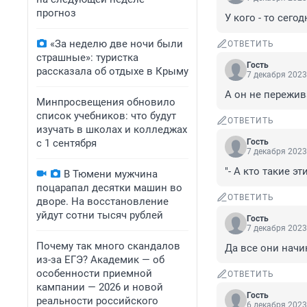
прогноз
У кого - то сего
«За неделю две ночи были
ОТВЕТИТЬ
страшные»: туристка
Гость
рассказала об отдыхе в Крыму
7 декабря 2023
А он не пережив
Минпросвещения обновило
список учебников: что будут
ОТВЕТИТЬ
изучать в школах и колледжах
с 1 сентября
Гость
7 декабря 2023
"- А кто такие э
В Тюмени мужчина
поцарапал десятки машин во
ОТВЕТИТЬ
дворе. На восстановление
уйдут сотни тысяч рублей
Гость
7 декабря 2023
Почему так много скандалов
Да все они начи
из-за ЕГЭ? Академик — об
особенности приемной
ОТВЕТИТЬ
кампании — 2026 и новой
Гость
реальности российского
6 декабря 2023