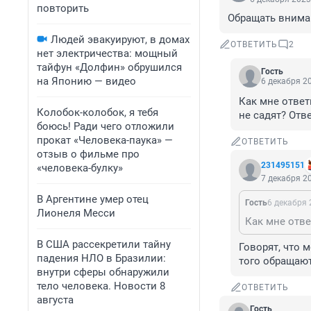
повторить
Обращать вниман
Людей эвакуируют, в домах
ОТВЕТИТЬ
2
нет электричества: мощный
тайфун «Долфин» обрушился
Гость
на Японию — видео
6 декабря 20
Как мне ответ
Колобок-колобок, я тебя
не садят? Отве
боюсь! Ради чего отложили
прокат «Человека-паука» —
ОТВЕТИТЬ
отзыв о фильме про
231495151
«человека-булку»
7 декабря 20
В Аргентине умер отец
Гость
6 декабря 
Лионеля Месси
В США рассекретили тайну
Говорят, что 
падения НЛО в Бразилии:
того обращаю
внутри сферы обнаружили
тело человека. Новости 8
ОТВЕТИТЬ
августа
Гость