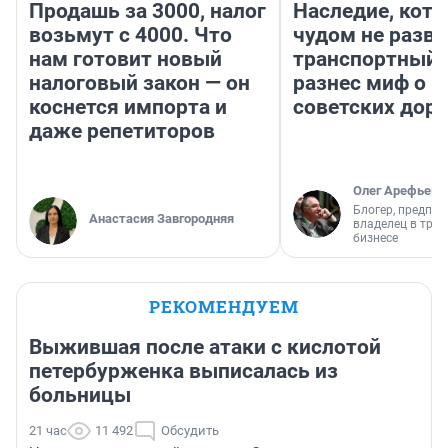
Продашь за 3000, налог
Наследие, кото
возьмут с 4000. Что
чудом не разва
нам готовит новый
транспортный 
налоговый закон — он
разнес миф о 
коснется импорта и
советских доро
даже репетиторов
Олег Арефьев
Блогер, предпри
Анастасия Завгородняя
владелец в тра
бизнесе
РЕКОМЕНДУЕМ
Выжившая после атаки с кислотой
петербурженка выписалась из
больницы
21 час
11 492
Обсудить