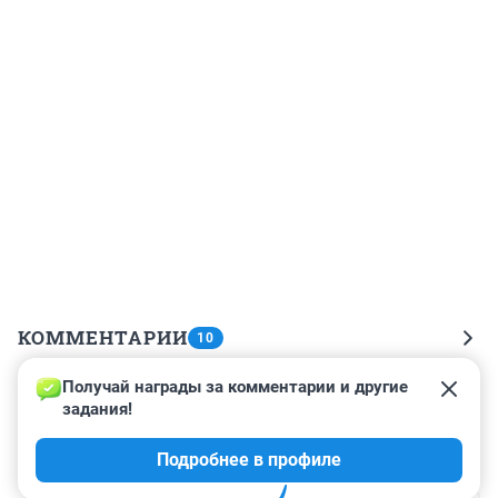
КОММЕНТАРИИ
10
Получай награды за комментарии и другие 
Гость
23 августа 2023, 08:47
задания!
Так почему он отправился на СВО? Так и не 
Подробнее в профиле
обьяснили.