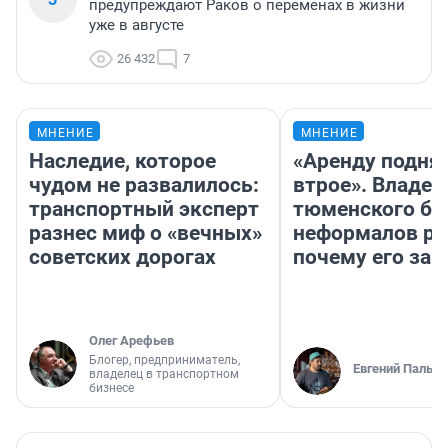
предупреждают Раков о переменах в жизни
уже в августе
26 432
7
МНЕНИЕ
МНЕНИЕ
Наследие, которое
«Аренду подня
чудом не развалилось:
втрое». Владел
транспортный эксперт
тюменского ба
разнес миф о «вечных»
неформалов ра
советских дорогах
почему его за
Олег Арефьев
Блогер, предприниматель,
Евгений Пальян
владелец в транспортном
бизнесе