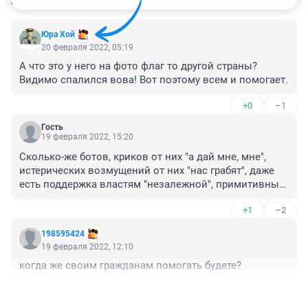
Юра Хой
20 февраля 2022, 05:19
А что это у него на фото флаг то другой страны? 
Видимо спалился вова! Вот поэтому всем и помогает.
+0
–1
Гость
19 февраля 2022, 15:20
Сколько-же ботов, криков от них "а дай мне, мне", 
истерических возмущений от них "нас грабят", даже 
есть поддержка властям "незалежной", примитивных 
и тупых намеков что Россия подчиняется властям 
+1
–2
штатов... Понятно кто они реально есть, кого реально 
поддерживают и за чьи средства поют эти песни с 
198595424
примитивнейшими лозунгами....
19 февраля 2022, 12:10
когда же своим гражданам помогать будете?
+3
–0