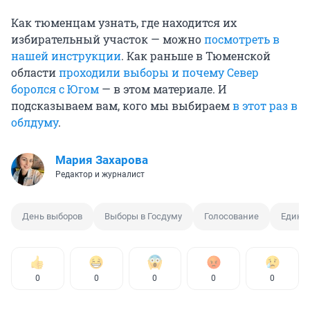
Как тюменцам узнать, где находится их
избирательный участок — можно
посмотреть в
нашей инструкции
. Как раньше в Тюменской
области
проходили выборы и почему Север
боролся с Югом
— в этом материале. И
подсказываем вам, кого мы выбираем
в этот раз в
облдуму
.
Мария Захарова
Редактор и журналист
День выборов
Выборы в Госдуму
Голосование
Едины
0
0
0
0
0