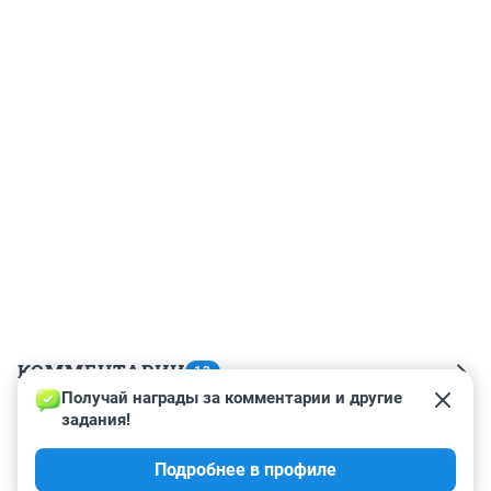
КОММЕНТАРИИ
13
Получай награды за комментарии и другие 
задания!
Гость
18 сентября 2021, 09:34
Подробнее в профиле
Буду по умному голосовать