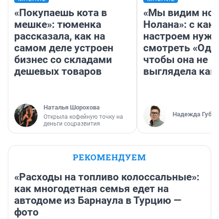
«Покупаешь кота в
«Мы видим нов
мешке»: тюменка
Нолана»: с как
рассказала, как на
настроем нужн
самом деле устроен
смотреть «Оди
бизнес со складами
чтобы она не
дешевых товаров
выглядела как
Наталья Шорохова
Надежда Губар
Открыла кофейную точку на
деньги соцразвития
РЕКОМЕНДУЕМ
«Расходы на топливо колоссальные»:
как многодетная семья едет на
автодоме из Барнаула в Турцию —
фото