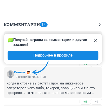
КОММЕНТАРИИ
34
Гость
19 сентября 2023, 13:58
Получай награды за комментарии и другие 
задания!
Ищут крыс, которые за копейку будут сдавать своих 
друзей, родственников, соседей на мясо. Думаю 
Подробнее в профиле
народ быстро им объяснит, физически. Что это 
ооочень плохая работа
+3
–1
Иваныч.
19 сентября 2023, 11:36
когда в стране вырастет спрос на инженеров, 
операторов чего либо, токарей, сварщиков и т.п это 
прогресс, а то что зас это....слово матерное на ум 
приходит только
+5
–1