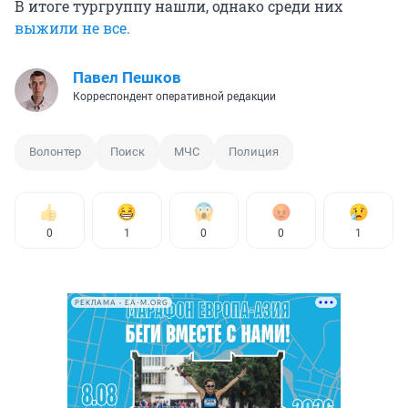
В итоге тургруппу нашли, однако среди них
выжили не все.
Павел Пешков
Корреспондент оперативной редакции
Волонтер
Поиск
МЧС
Полиция
0
1
0
0
1
РЕКЛАМА • EA-M.ORG