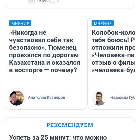
19 896
5
МНЕНИЕ
МНЕНИЕ
«Никогда не
Колобок-колобо
чувствовал себя так
тебя боюсь! Ра
безопасно». Тюменец
отложили прок
проехался по дорогам
«Человека-пау
Казахстана и оказался
отзыв о фильм
в восторге — почему?
«человека-бул
Анатолий Кузнецов
Надежда Губар
РЕКОМЕНДУЕМ
Успеть за 25 минут: что можно