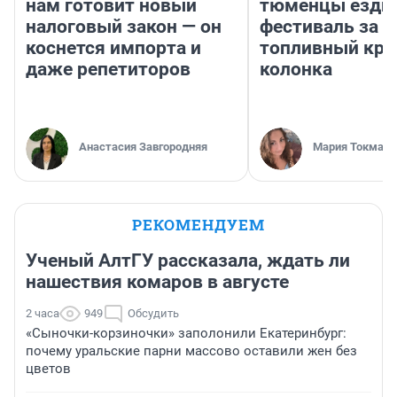
нам готовит новый
тюменцы ездил
налоговый закон — он
фестиваль за 9
коснется импорта и
топливный кри
даже репетиторов
колонка
Анастасия Завгородняя
Мария Токмако
РЕКОМЕНДУЕМ
Ученый АлтГУ рассказала, ждать ли
нашествия комаров в августе
2 часа
949
Обсудить
«Сыночки-корзиночки» заполонили Екатеринбург:
почему уральские парни массово оставили жен без
цветов