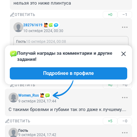
нельзя это ниже плинтуса
+0
–1
ОТВЕТИТЬ
282761619
10 октября 2024, 00:30
Гость
10 октября 2024, 00:08
С фитнес тренерами трётся с 15 лет, когда учиться надо они по мужикам скачут, фууууууу-девки кто в 16 лет прыгают в постель их назвать девушкой нельзя это ниже плинтуса
Получай награды за комментарии и другие 
задания!
Гость, они ведь не в пустую постель прыгают, а к 
кому-то. Почему вы их партнёров не осуждаете? 
Подробнее в профиле
Двойные стандарты как обычно.
+0
–0
ОТВЕТИТЬ
Women_Rus
9 октября 2024, 17:44
С такими бровями и губами так это даже к лучшему....
+5
–0
ОТВЕТИТЬ
Гость
9 октября 2024, 17:42