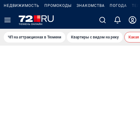
НЕДВИЖИМОСТЬ
ПРОМОКОДЫ
ЗНАКОМСТВА
ПОГОДА
ТЕ
ЧП на аттракционах в Тюмени
Квартиры с видом на реку
Какая