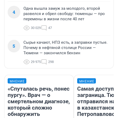
Одна вышла замуж за молодого, второй
4
развелся и обрел свободу: тюменцы — про
перемены в жизни после 40 лет
30 029
47
Сырье качают, НПЗ есть, а заправки пустые.
5
Почему в нефтяной столице России —
Тюмени — закончился бензин
29 975
298
МНЕНИЕ
МНЕНИЕ
«Спуталась речь, понес
Самая доступн
пургу». Врач — о
заграница. Тю
смертельном диагнозе,
отправился на
который сложно
в казахстански
обнаружить
Петропавловск