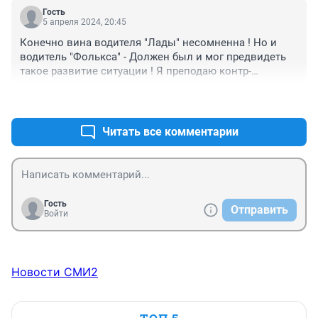
Гость
5 апреля 2024, 20:45
Конечно вина водителя "Лады" несомненна ! Но и 
водитель "Фолькса" - Должен был и мог предвидеть 
такое развитие ситуации ! Я преподаю контр-
аварийное вождение и учу своих курсантов , в 
+3
–0
подобных ситуация быть готовым к тому , что это 
может быть "пьяный колхозник" ! И он может (!) 
выехать на дорогу ! Нужно моргнуть фарами , 
Читать все комментарии
посигналить , сбросить скорость и перенеся ногу на 
педаль тормоза приготовиться к экстренному 
торможению .

P.S. Хороший водитель не тот кто не совершает 
ошибок , но тот кто не совершая ошибок исправляет 
Гость
Отправить
ошибки других . ИМХО (Инструктор)
Войти
Новости СМИ2