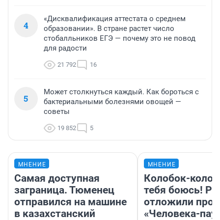
«Дисквалификация аттестата о среднем
4
образовании». В стране растет число
стобалльников ЕГЭ — почему это не повод
для радости
21 792
16
Может столкнуться каждый. Как бороться с
5
бактериальными болезнями овощей —
советы
19 852
5
МНЕНИЕ
МНЕНИЕ
Самая доступная
Колобок-колобо
заграница. Тюменец
тебя боюсь! Ра
отправился на машине
отложили прок
в казахстанский
«Человека-пау