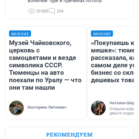
вонючей Туре и причинах потопа
23 820
224
МНЕНИЕ
МНЕНИЕ
Музей Чайковского,
«Покупаешь ко
церковь с
мешке»: тюмен
самоцветами и везде
рассказала, как
символика СССР.
самом деле ус
Тюменцы на авто
бизнес со скл
поехали по Уралу — что
дешевых това
они там нашли
Наталья Шорох
Екатерина Литкевич
Открыла кофейн
деньги соцразв
РЕКОМЕНДУЕМ