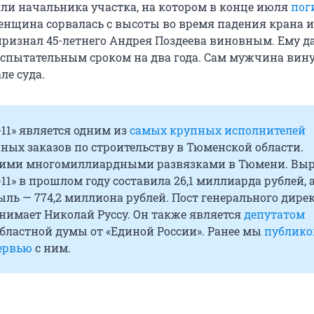
ли начальника участка, на котором в конце июля
пог
енщина сорвалась с высоты во время падения крана и
признал 45-летнего Андрея Поздеева виновным. Ему да
 испытательным сроком на два года. Сам мужчина вин
ле суда.
11» является одним из
самых крупных исполнителей
ных заказов по строительству в Тюменской области.
оими многомиллиардными развязками в Тюмени. Вы
11» в прошлом году составила 26,1 миллиарда рублей, 
ль — 774,2 миллиона рублей. Пост генерального дире
нимает Николай Руссу. Он также является
депутатом
бластной думы от «Единой России». Ранее мы
публико
ервью
с ним.