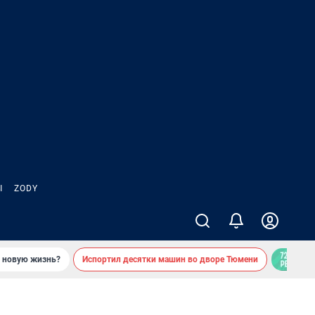
Ы
ZODY
ь новую жизнь?
Испортил десятки машин во дворе Тюмени