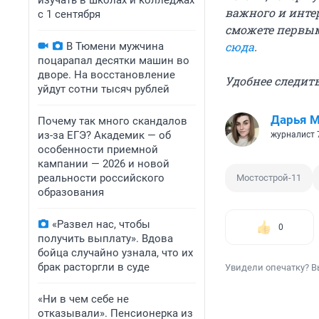
изучать в школах и колледжах
важного и инте
с 1 сентября
сможете первым
сюда
.
В Тюмени мужчина
поцарапал десятки машин во
дворе. На восстановление
Удобнее следить
уйдут сотни тысяч рублей
Дарья М
Почему так много скандалов
из-за ЕГЭ? Академик — об
журналист 
особенности приемной
кампании — 2026 и новой
реальности российского
Мостострой-11
образования
«Развел нас, чтобы
0
получить выплату». Вдова
бойца случайно узнала, что их
брак расторгли в суде
Увидели опечатку? В
«Ни в чем себе не
отказывали». Пенсионерка из