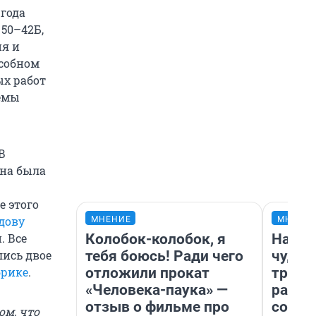
 года
 50–42Б,
ия и
особном
ых работ
темы
В
на была
ле этого
дову
МНЕНИЕ
МНЕНИ
Колобок-колобок, я
Насле
. Все
тебя боюсь! Ради чего
чудом
лись двое
отложили прокат
транс
брике
.
«Человека-паука» —
разне
отзыв о фильме про
совет
ом, что