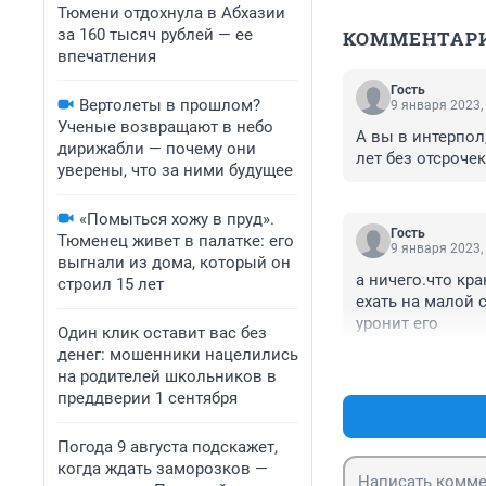
Тюмени отдохнула в Абхазии
за 160 тысяч рублей — ее
КОММЕНТАР
впечатления
Гость
Вертолеты в прошлом?
9 января 2023,
Ученые возвращают в небо
А вы в интерпол,
дирижабли — почему они
лет без отсрочек
уверены, что за ними будущее
«Помыться хожу в пруд».
Гость
Тюменец живет в палатке: его
9 января 2023,
выгнали из дома, который он
а ничего.что кр
строил 15 лет
ехать на малой с
уронит его
Один клик оставит вас без
денег: мошенники нацелились
на родителей школьников в
преддверии 1 сентября
Погода 9 августа подскажет,
когда ждать заморозков —