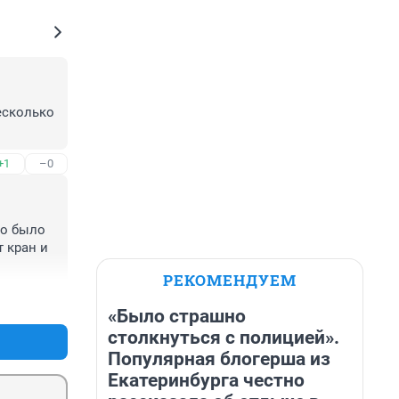
есколько 
+1
–0
о было 
 кран и 
РЕКОМЕНДУЕМ
+6
–0
«Было страшно
столкнуться с полицией».
Популярная блогерша из
Екатеринбурга честно