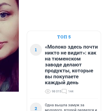
ТОП 5
«Молоко здесь почти
1
никто не видит»: как
на тюменском
заводе делают
продукты, которые
вы покупаете
каждый день
98 015
144
Одна вышла замуж за
2
молодого, второй развелся и