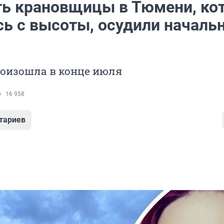
ть крановщицы в Тюмени, ко
сь с высоты, осудили началь
роизошла в конце июля
16 958
тариев