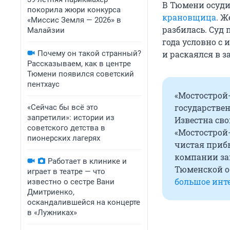
В Тюмени осуди
покорила жюри конкурса
крановщица
. Ж
«Миссис Земля — 2026» в
разбилась. Суд 
Малайзии
года условно с
Почему он такой странный?
и раскаялся в за
Рассказываем, как в центре
Тюмени появился советский
пентхаус
«Мостострой-
государствен
«Сейчас бы всё это
запретили»: истории из
Известна св
советского детства в
«Мостострой-
пионерских лагерях
чистая прибы
компании за
Работает в клинике и
Тюменской о
играет в театре — что
большое инт
известно о сестре Вани
Дмитриенко,
оскандалившейся на концерте
в «Лужниках»