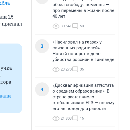
ибла
обрел свободу: тюменцы —
про перемены в жизни после
40 лет
ли 1,5
у признал
30 641
50
«Насиловал на глазах у
3
связанных родителей».
Новый поворот в деле
убийства россиян в Таиланде
ручка
23 270
36
а
ктора
«Дисквалификация аттестата
4
о среднем образовании». В
вали
стране растет число
стобалльников ЕГЭ — почему
это не повод для радости
21 803
16