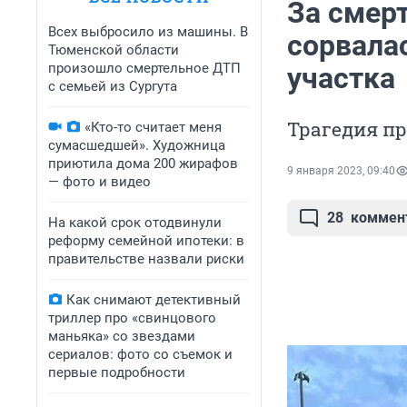
За смер
Всех выбросило из машины. В
сорвала
Тюменской области
произошло смертельное ДТП
участка
с семьей из Сургута
Трагедия п
«Кто-то считает меня
сумасшедшей». Художница
приютила дома 200 жирафов
9 января 2023, 09:40
— фото и видео
28
коммен
На какой срок отодвинули
реформу семейной ипотеки: в
правительстве назвали риски
Как снимают детективный
триллер про «свинцового
маньяка» со звездами
сериалов: фото со съемок и
первые подробности