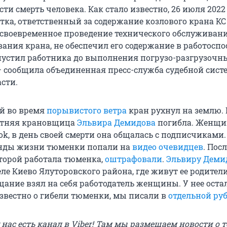
ти смерть человека. Как стало известно, 26 июля 2022
ка, ответственный за содержание козлового крана КС
 своевременное проведение технического обслуживан
вания крана, не обеспечил его содержание в работосп
пустил работника до выполнения погрузо-разгрузочн
 — сообщила объединенная пресс-служба судебной сис
сти.
й во время
порывистого ветра
кран рухнул на землю. 
летняя крановщица
Эльвира Демидова
погибла. Женщи
ok, в день своей смерти она общалась с подписчиками.
унды жизни тюменки попали на
видео очевидцев
. Пос
торой работала тюменка,
оштрафовали
.
Эльвиру Деми
ле Киево Ялуторовского района, где живут ее родители
щание взял на себя работодатель женщины. У нее оста
 известно о гибели тюменки, мы писали в
отдельной ру
у нас есть канал в Viber! Там мы размещаем новости о т