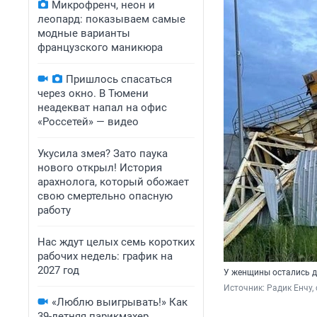
Микрофренч, неон и
леопард: показываем самые
модные варианты
французского маникюра
Пришлось спасаться
через окно. В Тюмени
неадекват напал на офис
«Россетей» — видео
Укусила змея? Зато паука
нового открыл! История
арахнолога, который обожает
свою смертельно опасную
работу
Нас ждут целых семь коротких
рабочих недель: график на
2027 год
У женщины остались д
Источник: 
Радик Енчу,
«Люблю выигрывать!» Как
39-летняя парикмахер