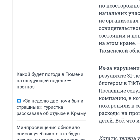
по неосторожнос
начальник участ
не организовал
освидетельство
состоянии и до
на этом кране,
Тюменской обла
Из-за нарушени
Какой будет погода в Тюмени
результате 31-
на следующей неделе —
блогером в TikT
прогноз
Последние сек
компанию, в ко
«За неделю две ночи были
похоронили в се
страшные»: туристка
расходы на про
рассказала об отдыхе в Крыму
детей. Всё, что
Минпросвещения обновило
список учебников: что будут
Кстати, теперь 