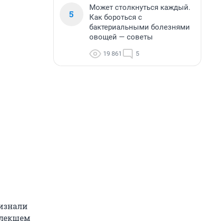
Может столкнуться каждый.
5
Как бороться с
бактериальными болезнями
овощей — советы
19 861
5
ризнали
влекшем