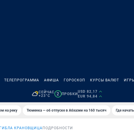
ТЕЛЕПРОГРАММА
АФИША
ГОРОСКОП
КУРСЫ ВАЛЮТ
ИГР
USD 82,17
СЕЙЧАС
2
ПРОБКИ
+23°C
EUR 94,84
ом на реку
Тюменка — об отпуске в Абхазии на 160 тысяч
Где начат
ГИБЛА КРАНОВЩИЦА
ПОДРОБНОСТИ