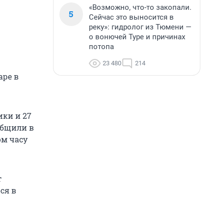
«Возможно, что-то закопали.
5
Сейчас это выносится в
реку»: гидролог из Тюмени —
о вонючей Туре и причинах
потопа
23 480
214
аре в
ики и 27
общили в
ом часу
т
ся в