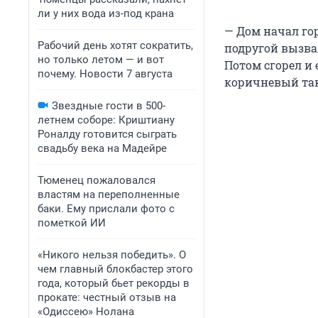
ли у них вода из-под крана
— Дом начал гор
Рабочий день хотят сократить,
подругой вызвал
но только летом — и вот
Потом сгорел и 
почему. Новости 7 августа
коричневый так
Звездные гости в 500-
летнем соборе: Криштиану
Роналду готовится сыграть
свадьбу века на Мадейре
Тюменец пожаловался
властям на переполненные
баки. Ему прислали фото с
пометкой ИИ
«Никого нельзя победить». О
чем главный блокбастер этого
года, который бьет рекорды в
прокате: честный отзыв на
«Одиссею» Нолана