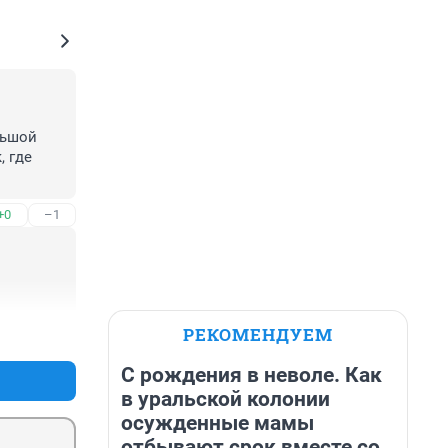
ьшой 
 где 
+0
–1
РЕКОМЕНДУЕМ
+0
–0
С рождения в неволе. Как
в уральской колонии
осужденные мамы
отбывают срок вместе со