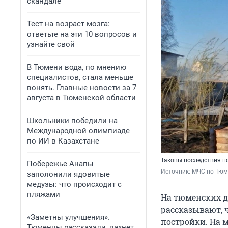
скандале
Тест на возраст мозга:
ответьте на эти 10 вопросов и
узнайте свой
В Тюмени вода, по мнению
специалистов, стала меньше
вонять. Главные новости за 7
августа в Тюменской области
Школьники победили на
Международной олимпиаде
по ИИ в Казахстане
Таковы последствия п
Побережье Анапы
Источник: 
МЧС по Тюм
заполонили ядовитые
медузы: что происходит с
пляжами
На тюменских д
рассказывают, 
«Заметны улучшения».
постройки. На 
Тюменцы рассказали, пахнет