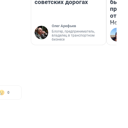
советских дорогах
бьет 
прока
отзыв
Нолан
Олег Арефьев
Блогер, предприниматель,
владелец в транспортном
бизнесе
0