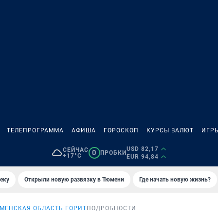
ТЕЛЕПРОГРАММА
АФИША
ГОРОСКОП
КУРСЫ ВАЛЮТ
ИГР
USD 82,17
СЕЙЧАС
0
ПРОБКИ
+17°C
EUR 94,84
еку
Открыли новую развязку в Тюмени
Где начать новую жизнь?
МЕНСКАЯ ОБЛАСТЬ ГОРИТ
ПОДРОБНОСТИ