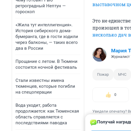
чему готовит Рыб
выставочном ц
ретроградный Нептун —
гороскоп
Это не единств
«Жила тут интеллигенция».
произошел в то
История сибирского дома-
несколько дач в
бумеранга, где в гости ходили
через балконы, — таких всего
два в России
Мария 
Журналист 
Прощание с летом. В Тюмени
состоится ночной фестиваль
Пожар
МЧС
Стали известны имена
тюменцев, которые погибли
на спецоперации
0
Вода уходит, работа
продолжается: как Тюменская
Увидели опечатку? В
область справляется с
Получай наград
последствиями паводка