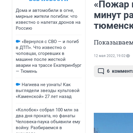
«Пожар н
Дома и автомобили в огне,
минут ра
мирные жители погибли: что
известно о налетах дронов на
тюменск
Россию
Показываем
«Вернулся с СВО — и погиб
в ДТП». Что известно о
чоповцах, сгоревших в
12 мая 2022, 19:02
машине после жесткой
аварии на трассе Екатеринбург
6
коммент
— Тюмень
Нагиева не узнать! Как
выглядели звезды культовой
«Каменской» 27 лет назад
«Колобок» собрал 100 млн за
два дня проката, но фанаты
Человека-паука объявили ему
войну. Разбираемся в