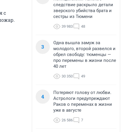
следствие раскрыло детали
зверского убийства брата и
я с
сестры из Тюмени
 пожар.
39 983
48
Одна вышла замуж за
3
молодого, второй развелся и
обрел свободу: тюменцы —
про перемены в жизни после
40 лет
30 350
49
Потеряют голову от любви.
4
Астрологи предупреждают
Раков о переменах в жизни
уже в августе
26 586
7