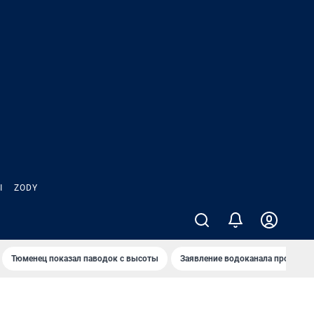
Ы
ZODY
Тюменец показал паводок с высоты
Заявление водоканала про запа