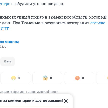
ентре
возбудили уголовное дело.
енный крупный пожар в Тюменской области, который
т день. Под Тюменью в результате возгорания
сгорело
 СНТ
.
Токмакова
72.ru
Дача
0
0
0
ыделите фрагмент и нажмите Ctrl+Enter
ы за комментарии и другие задания!