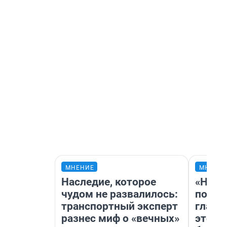
МНЕНИЕ
МНЕНИ
Наследие, которое
«Нико
чудом не развалилось:
побед
транспортный эксперт
главн
разнес миф о «вечных»
этого