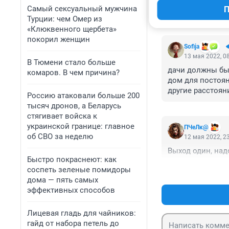
Самый сексуальный мужчина
П
Турции: чем Омер из
КОММЕНТАР
«Клюквенного щербета»
покорил женщин
Sofija
13 мая 2022, 0
В Тюмени стало больше
дачи должны быт
комаров. В чем причина?
дом для постоян
другие расстоян
Россию атаковали больше 200
тысяч дронов, а Беларусь
стягивает войска к
украинской границе: главное
ПЧеЛк@
об СВО за неделю
12 мая 2022, 2
Выход один, над
Быстро покраснеют: как
соспеть зеленые помидоры
дома — пять самых
эффективных способов
Лицевая гладь для чайников:
гайд от набора петель до