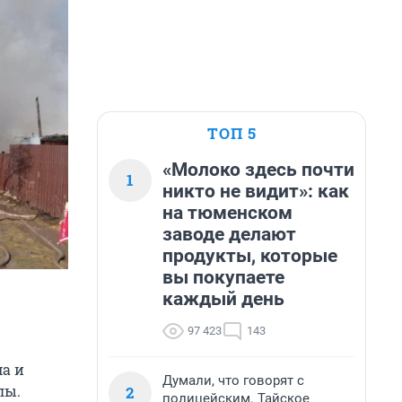
ТОП 5
«Молоко здесь почти
1
никто не видит»: как
на тюменском
заводе делают
продукты, которые
вы покупаете
каждый день
97 423
143
а и
Думали, что говорят с
лы.
2
полицейским. Тайское