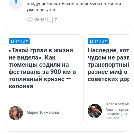
5
предупреждают Раков о переменах в жизни
уже в августе
26 464
7
МНЕНИЕ
МНЕНИЕ
«Такой грязи в жизни
Наследие, кото
не видела». Как
чудом не разва
тюменцы ездили на
транспортный 
фестиваль за 900 км в
разнес миф о 
топливный кризис —
советских доро
колонка
Олег Арефьев
Блогер, предпри
Мария Токмакова
владелец в тра
бизнесе