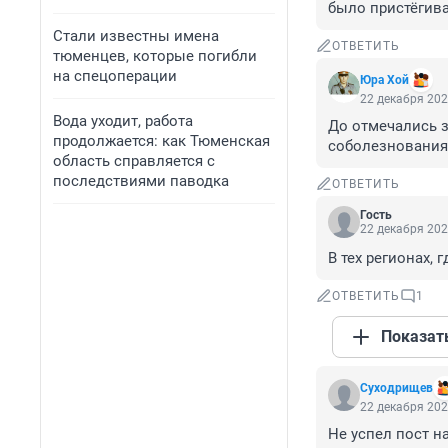
было пристёгив
Стали известны имена
ОТВЕТИТЬ
тюменцев, которые погибли
на спецоперации
Юра Хой
22 декабря 202
Вода уходит, работа
До отмечались за
продолжается: как Тюменская
соболезнования
область справляется с
последствиями паводка
ОТВЕТИТЬ
Гость
22 декабря 202
В тех регионах, 
ОТВЕТИТЬ
1
Показат
Суходрищев
22 декабря 202
Не успел пост н