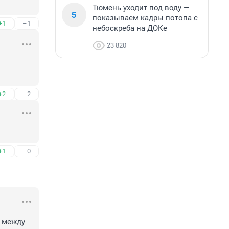
Тюмень уходит под воду —
5
показываем кадры потопа с
+1
–1
небоскреба на ДОКе
23 820
+2
–2
+1
–0
 между 