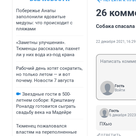
ПЕРЕЙТИ К ПУ
26 комм
Побережье Анапы
заполонили ядовитые
медузы: что происходит с
Собака спасала
пляжами
22 декабря 2021, 16:29
«Заметны улучшения».
Тюменцы рассказали, пахнет
ли у них вода из-под крана
Рабочий день хотят сократить,
но только летом — и вот
почему. Новости 7 августа
Гость
Войти
Звездные гости в 500-
летнем соборе: Криштиану
Роналду готовится сыграть
Гость
свадьбу века на Мадейре
6 декабря 2023
ПХыо
Тюменец пожаловался
властям на переполненные
ОТВЕТИТЬ