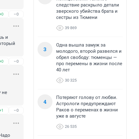
следствие раскрыло детали
зверского убийства брата и
+0
–0
сестры из Тюмени
39 869
ь и 
оторый 
Одна вышла замуж за
3
молодого, второй развелся и
обрел свободу: тюменцы —
+0
–0
про перемены в жизни после
40 лет
30 325
 не 
Потеряют голову от любви.
4
Астрологи предупреждают
Раков о переменах в жизни
+1
–0
уже в августе
26 535
Надо 