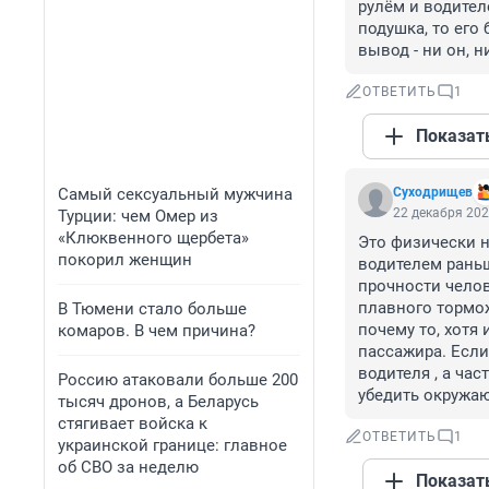
рулём и водител
подушка, то его 
вывод - ни он, 
ОТВЕТИТЬ
1
Показат
Самый сексуальный мужчина
Суходрищев
22 декабря 202
Турции: чем Омер из
«Клюквенного щербета»
Это физически н
покорил женщин
водителем раньш
прочности челов
плавного тормож
В Тюмени стало больше
почему то, хотя
комаров. В чем причина?
пассажира. Если
водителя , а ча
Россию атаковали больше 200
убедить окружаю
тысяч дронов, а Беларусь
стягивает войска к
ОТВЕТИТЬ
1
украинской границе: главное
об СВО за неделю
Показат