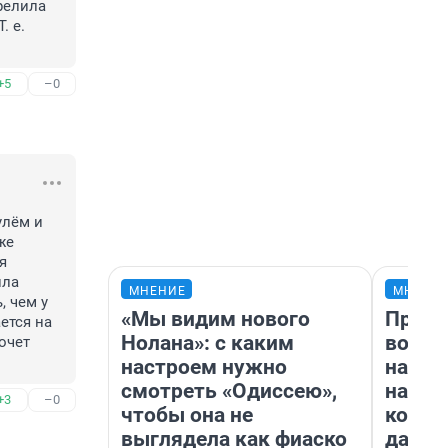
елила 
 е. 
+5
–0
лём и 
е 
 
ла 
МНЕНИЕ
МНЕНИ
 чем у 
«Мы видим нового
Прода
тся на 
Нолана»: с каким
возьм
чет 
настроем нужно
нам г
смотреть «Одиссею»,
налог
+3
–0
чтобы она не
косне
выглядела как фиаско
даже 