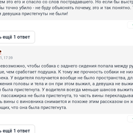
ем это его и спасло со слов пострадавшего. Но если бы выстр
бы точно убило - не буду объяснять почему, это и так понятно. Т.
ни девушка пристегнуты не были!
ь ещё 1 ответ
1, 17:39
евозможно, чтобы собака с заднего сидения попала между ру
е, чем сработает подушка. К тому же прочность собаки не ниж
ека. У водителя получается вообще не было пространства, для
ения головы и тела и он при этом выжил, а девушка не выжи
 и была пристегнута. У водителя всегда меньше шансов выжить,
 пассажирка не была пристегнута, то часть вины перекладывае
сть вины с виновника снимается и похоже этим рассказом он хо
щих, что она была пристегнута.
ь ещё 1 ответ