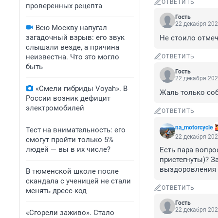
ОТВЕТИТЬ
проверенных рецепта
Гость
22 декабря 202
Всю Москву напугал
загадочный взрыв: его звук
Не стоило отмеч
слышали везде, а причина
неизвестна. Что это могло
ОТВЕТИТЬ
быть
Гость
22 декабря 202
«Смели гибриды Voyah». В
Жаль только соб
России возник дефицит
электромобилей
ОТВЕТИТЬ
na_motorcycle
Тест на внимательность: его
22 декабря 202
смогут пройти только 5%
людей — вы в их числе?
Есть пара вопро
пристегнуты)? З
выздоровления 
В тюменской школе после
скандала с ученицей не стали
ОТВЕТИТЬ
менять дресс-код
Гость
22 декабря 202
«Сгорели заживо». Стало