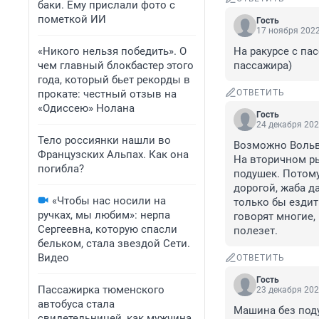
баки. Ему прислали фото с
пометкой ИИ
Гость
17 ноября 2022
«Никого нельзя победить». О
На ракурсе с па
чем главный блокбастер этого
пассажира)
года, который бьет рекорды в
прокате: честный отзыв на
ОТВЕТИТЬ
«Одиссею» Нолана
Гость
24 декабря 202
Тело россиянки нашли во
Возможно Вольво
Французских Альпах. Как она
На вторичном ры
погибла?
подушек. Потому
дорогой, жаба д
«Чтобы нас носили на
только бы ездит
ручках, мы любим»: нерпа
говорят многие,
Сергеевна, которую спасли
полезет.
бельком, стала звездой Сети.
Видео
ОТВЕТИТЬ
Гость
Пассажирка тюменского
23 декабря 202
автобуса стала
Машина без поду
свидетельницей, как мужчина