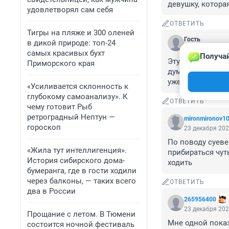
девушку, котора
удовлетворял сам себя
ОТВЕТИТЬ
Тигры на пляже и 300 оленей
Гость
в дикой природе: топ-24
23 декабря 202
самых красивых бухт
Получай
Эту трассу с уве
Приморского края
думаешь в какой
уже весь в выбо
«Усиливается склонность к
глубокому самоанализу». К
ОТВЕТИТЬ
чему готовит Рыб
ретроградный Нептун —
mironmironov1
гороскоп
23 декабря 202
По поводу суевер
«Жила тут интеллигенция».
прибираться чуть
История сибирского дома-
ходить
бумеранга, где в гости ходили
через балконы, — таких всего
ОТВЕТИТЬ
два в России
265956400
23 декабря 202
Прощание с летом. В Тюмени
Мне одной показ
состоится ночной фестиваль