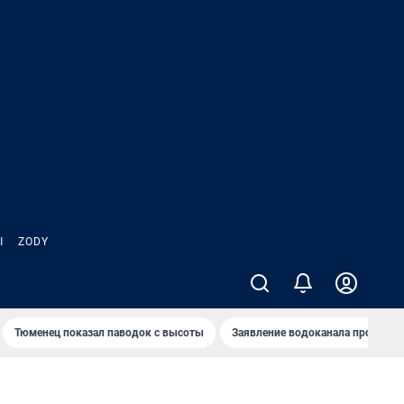
Ы
ZODY
Тюменец показал паводок с высоты
Заявление водоканала про запа