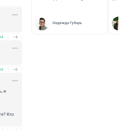
Надежда Губарь
+4
–4
+3
–0
 и 
е? Кто 