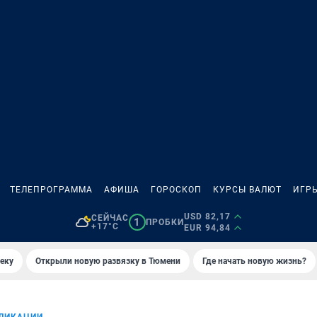
ТЕЛЕПРОГРАММА
АФИША
ГОРОСКОП
КУРСЫ ВАЛЮТ
ИГР
USD 82,17
СЕЙЧАС
1
ПРОБКИ
+17°C
EUR 94,84
еку
Открыли новую развязку в Тюмени
Где начать новую жизнь?