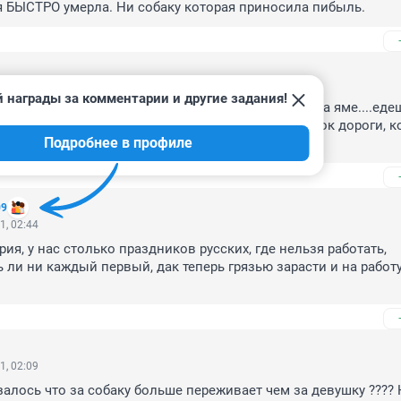
я БЫСТРО умерла. Ни собаку которая приносила пибыль.
1, 09:16
 награды за комментарии и другие задания!
ренностью можно назвать "трассой смерти". Яма на яме....едеш
 момент тебя "выбросит". Недавно "залатали" кусок дороги, к
Подробнее в профиле
инах и едешь как по стиральной доске
09
1, 02:44
ия, у нас столько праздников русских, где нельзя работать, 
 ли ни каждый первый, дак теперь грязью зарасти и на работу
1, 02:09
алось что за собаку больше переживает чем за девушку ???? 