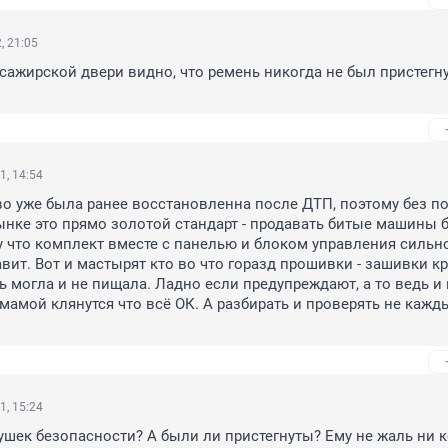
, 21:05
ссажирской двери видно, что ремень никогда не был пристегнут
1, 14:54
 уже была ранее восстановленна после ДТП, поэтому без по
нке это прямо золотой стандарт - продавать битые машины б
 что комплект вместе с панелью и блоком управления сильно
авит. Вот и мастырят кто во что горазд прошивки - зашивки кр
ь могла и не пищала. Ладно если предупреждают, а то ведь и н
 мамой клянутся что всё ОК. А разбирать и проверять не кажды
1, 15:24
шек безопасности? А были ли пристегнуты? Ему не жаль ни ко