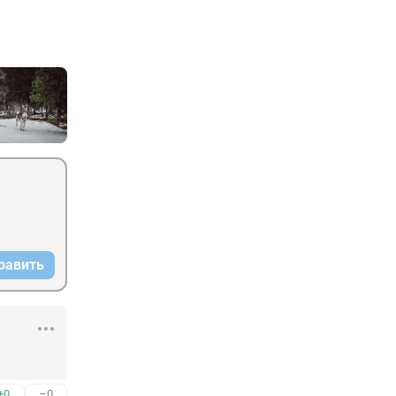
равить
+0
–0