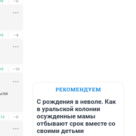
+9
–0
+5
–4
+5
–10
РЕКОМЕНДУЕМ
ыли 
С рождения в неволе. Как
в уральской колонии
осужденные мамы
+13
–0
отбывают срок вместе со
своими детьми