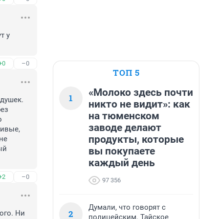
 у 
+0
–0
ТОП 5
«Молоко здесь почти
1
душек. 
никто не видит»: как
ез 
на тюменском
 
заводе делают
ивые, 
продукты, которые
е 
й 
вы покупаете
каждый день
+2
–0
97 356
Думали, что говорят с
2
го. Ни 
полицейским. Тайское