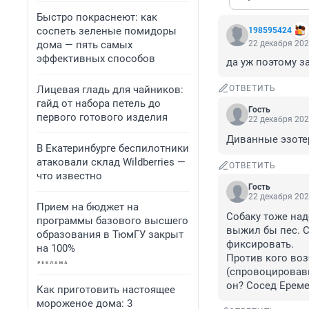
Быстро покраснеют: как
соспеть зеленые помидоры
198595424
дома — пять самых
22 декабря 202
эффективных способов
да уж поэтому з
Лицевая гладь для чайников:
ОТВЕТИТЬ
гайд от набора петель до
Гость
первого готового изделия
22 декабря 202
Диванные эзотер
В Екатеринбурге беспилотники
атаковали склад Wildberries —
ОТВЕТИТЬ
что известно
Гость
22 декабря 202
Прием на бюджет на
Собаку тоже над
программы базового высшего
выжил бы пес. С
образования в ТюмГУ закрыт
фиксировать.

на 100%
Против кого воз
(спровоцировавш
он? Сосед Ереме
Как приготовить настоящее
мороженое дома: 3