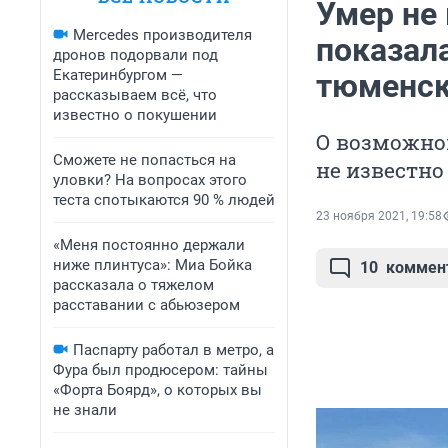
Умер не 
Mercedes производителя
показал
дронов подорвали под
Екатеринбургом —
тюменск
рассказываем всё, что
известно о покушении
О возможно
Сможете не попасться на
не известно
уловки? На вопросах этого
теста спотыкаются 90 % людей
23 ноября 2021, 19:58
«Меня постоянно держали
ниже плинтуса»: Миа Бойка
10
коммен
рассказала о тяжелом
расставании с абьюзером
Паспарту работал в метро, а
Фура был продюсером: тайны
«Форта Боярд», о которых вы
не знали