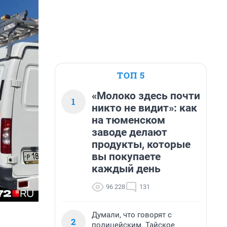
ТОП 5
«Молоко здесь почти
1
никто не видит»: как
на тюменском
заводе делают
продукты, которые
вы покупаете
каждый день
96 228
131
Думали, что говорят с
2
полицейским. Тайское