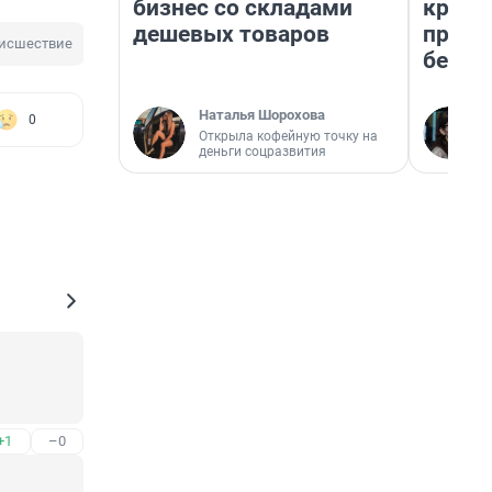
бизнес со складами
креди
дешевых товаров
приех
исшествие
безоп
Наталья Шорохова
0
Открыла кофейную точку на
деньги соцразвития
+1
–0