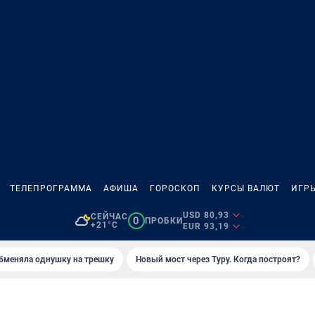
ТЕЛЕПРОГРАММА
АФИША
ГОРОСКОП
КУРСЫ ВАЛЮТ
ИГР
USD 80,93
СЕЙЧАС
0
ПРОБКИ
+21°C
EUR 93,19
бменяла однушку на трешку
Новый мост через Туру. Когда построят?