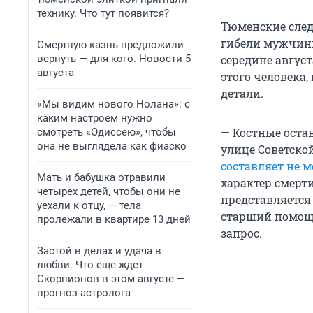
технику. Что тут появится?
Тюменские след
гибели мужчин
Смертную казнь предложили
вернуть — для кого. Новости 5
середине август
августа
этого человека
детали.
«Мы видим нового Нолана»: с
каким настроем нужно
— Костные оста
смотреть «Одиссею», чтобы
она не выглядела как фиаско
улице Советско
составляет не м
Мать и бабушка отравили
характер смерт
четырех детей, чтобы они не
представляется
уехали к отцу, — тела
старший помощн
пролежали в квартире 13 дней
запрос.
Застой в делах и удача в
любви. Что еще ждет
Скорпионов в этом августе —
прогноз астролога