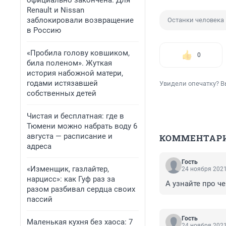
официально закончена. Для
Renault и Nissan
заблокировали возвращение
Останки человека
в Россию
«Пробила голову ковшиком,
0
била поленом». Жуткая
история набожной матери,
годами истязавшей
Увидели опечатку? В
собственных детей
Чистая и бесплатная: где в
Тюмени можно набрать воду 6
августа — расписание и
КОММЕНТАР
адреса
Гость
«Изменщик, газлайтер,
24 ноября 2021
нарцисс»: как Гуф раз за
А узнайте про ч
разом разбивал сердца своих
пассий
Гость
Маленькая кухня без хаоса: 7
24 ноября 2021