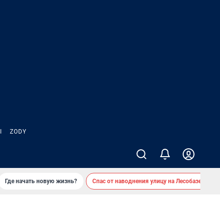
Ы
ZODY
Где начать новую жизнь?
Спас от наводнения улицу на Лесобазе
Д