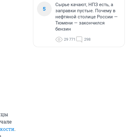
Сырье качают, НПЗ есть, а
5
заправки пустые. Почему в
нефтяной столице России —
Тюмени — закончился
бензин
29 771
298
нцы
ачале
 кости
.
.