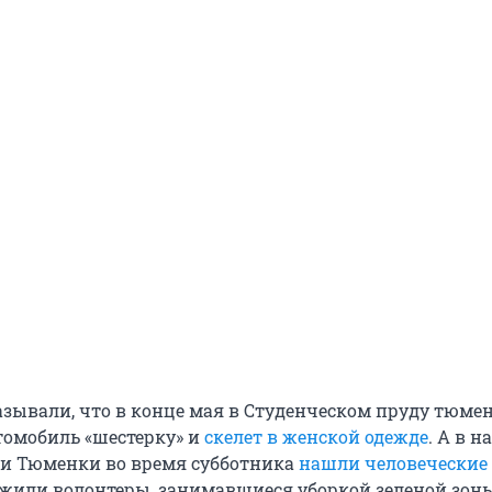
азывали, что в конце мая в Студенческом пруду тюме
омобиль «шестерку» и
скелет в женской одежде
. А в н
ки Тюменки во время субботника
нашли человеческие
жили волонтеры, занимавшиеся уборкой зеленой зоны