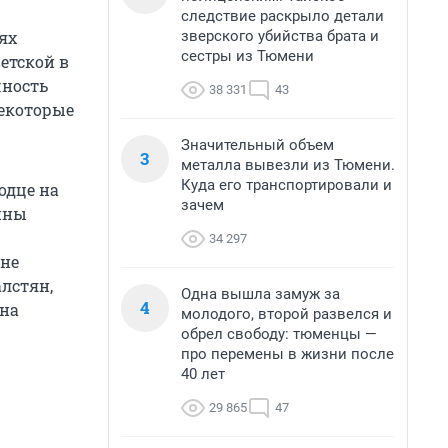
следствие раскрыло детали
зверского убийства брата и
ях
сестры из Тюмени
етской в
чность
38 331
43
некоторые
Значительный объем
3
металла вывезли из Тюмени.
Куда его транспортировали и
одце на
зачем
ины
34 297
 не
лстян,
Одна вышла замуж за
4
 на
молодого, второй развелся и
обрел свободу: тюменцы —
про перемены в жизни после
40 лет
29 865
47