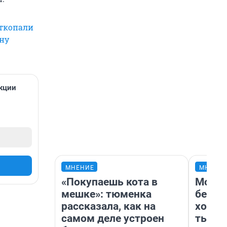
ткопали
ну
акции
МНЕНИЕ
МНЕНИ
«Покупаешь кота в
Мой б
мешке»: тюменка
береж
рассказала, как на
хотел
самом деле устроен
тысяч