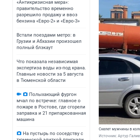
«Антикризисная мера»:
правительство временно
разрешило продажу и ввоз
бензина «Евро-2» и «Евро-3»
Встали поездами метро: в
Грузии и Абхазии произошел
полный блэкаут
Что показала независимая
экспертиза воды из-под крана.
Главные новости за 5 августа
в Тюменской области
Полыхающий фургон
мчал по встречке: главное о
пожаре в Ростове, где сгорели
заправка и 21 припаркованная
машина
Скелет мужчины в коло
На пустырь по соседству с
Источник: 
Артур Галие
тюменской элиткой пригнали