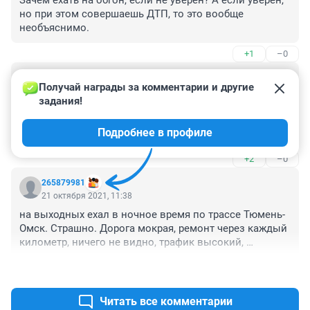
Зачем ехать на обгон, если не уверен? А если уверен, 
но при этом совершаешь ДТП, то это вообще 
необъяснимо.
+1
–0
Гость
21 октября 2021, 11:47
Получай награды за комментарии и другие 
задания!
Невнимательность или самоуверенность водилы 
тойты стоила людям жизни, а компаниям 
Подробнее в профиле
грузовладельцам и перевозчикам огромного 
"гемороя". Не даром говорят "Не уверен, не обгоняй"
+2
–0
265879981
21 октября 2021, 11:38
на выходных ехал в ночное время по трассе Тюмень-
Омск. Страшно. Дорога мокрая, ремонт через каждый 
километр, ничего не видно, трафик высокий, 
встречные слепят. Какой может быть обгон? 80 км/ч 
+2
–0
и то кажется сумасшедшая скорость.
Читать все комментарии