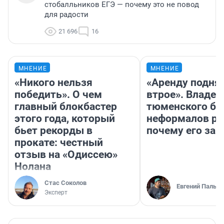
стобалльников ЕГЭ — почему это не повод
для радости
21 696
16
МНЕНИЕ
МНЕНИЕ
«Никого нельзя
«Аренду подня
победить». О чем
втрое». Владел
главный блокбастер
тюменского ба
этого года, который
неформалов ра
бьет рекорды в
почему его за
прокате: честный
отзыв на «Одиссею»
Нолана
Стас Соколов
Евгений Пальян
Эксперт