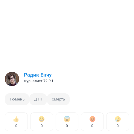
Радик Енчу
журналист 72.RU
Тюмень
ДТП
Смерть
0
0
0
0
0