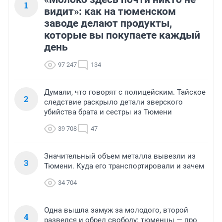
1
видит»: как на тюменском
заводе делают продукты,
которые вы покупаете каждый
день
97 247
134
Думали, что говорят с полицейским. Тайское
2
следствие раскрыло детали зверского
убийства брата и сестры из Тюмени
39 708
47
Значительный объем металла вывезли из
3
Тюмени. Куда его транспортировали и зачем
34 704
Одна вышла замуж за молодого, второй
4
развелся и обрел свободу: тюменцы — про