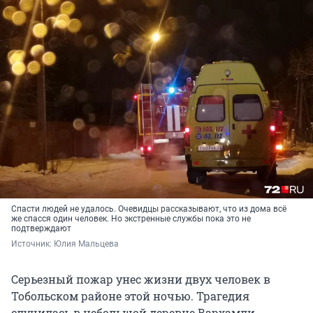
Спасти людей не удалось. Очевидцы рассказывают, что из дома всё
же спасся один человек. Но экстренные службы пока это не
подтверждают
Источник: 
Юлия Мальцева
Серьезный пожар унес жизни двух человек в
Тобольском районе этой ночью. Трагедия
случилась в небольшой деревне Вархамли.