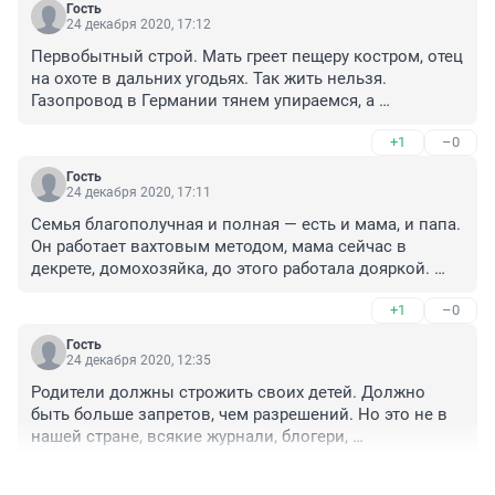
Гость
24 декабря 2020, 17:12
Первобытный строй. Мать греет пещеру костром, отец 
на охоте в дальних угодьях. Так жить нельзя. 
Газопровод в Германии тянем упираемся, а 
собственные граждане в полной нищете дровами 
+1
–0
обогреваются как при Иване грозном.
Гость
24 декабря 2020, 17:11
Семья благополучная и полная — есть и мама, и папа. 
Он работает вахтовым методом, мама сейчас в 
декрете, домохозяйка, до этого работала дояркой. 
Никаких проблем с семьей не было, она 
+1
–0
положительная. Семья многодетная, и мы ей 
оказывали поддержку. Мы все выезжали на эту 
Гость
трагедию. Матери после случившегося оказали и 
24 декабря 2020, 12:35
медицинскую, и психологическую помощь, — 
Родители должны строжить своих детей. Должно 
рассказала Любовь Цыганкова

быть больше запретов, чем разрешений. Но это не в 
сухие слова чиновника , а троих детей не стало
нашей стране, всякие журнали, блогери, 
апчественные деятели визготню устроят, что детишек 
+1
–0
обижают