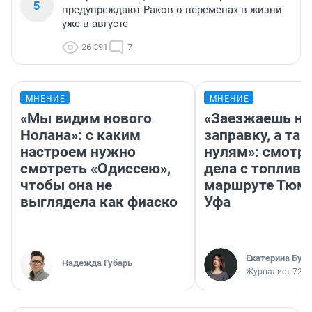
5
предупреждают Раков о переменах в жизни
уже в августе
26 391
7
МНЕНИЕ
МНЕНИЕ
«Мы видим нового
«Заезжаешь на
Нолана»: с каким
заправку, а там
настроем нужно
нулям»: смотри
смотреть «Одиссею»,
дела с топливо
чтобы она не
маршруте Тюм
выглядела как фиаско
Уфа
Екатерина Бур
Надежда Губарь
Журналист 72.R