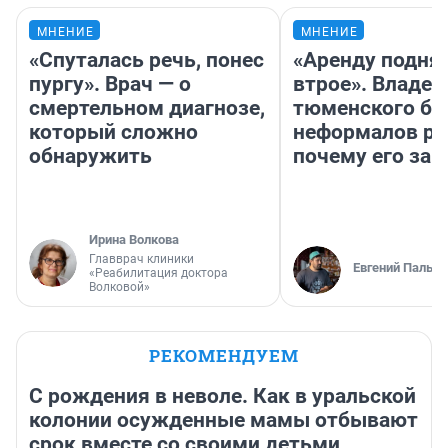
МНЕНИЕ
МНЕНИЕ
«Спуталась речь, понес
«Аренду подня
пургу». Врач — о
втрое». Владел
смертельном диагнозе,
тюменского ба
который сложно
неформалов ра
обнаружить
почему его за
Ирина Волкова
Главврач клиники
Евгений Пальян
«Реабилитация доктора
Волковой»
РЕКОМЕНДУЕМ
С рождения в неволе. Как в уральской
колонии осужденные мамы отбывают
срок вместе со своими детьми