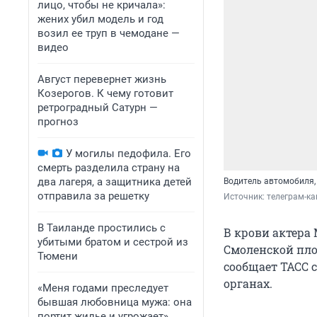
лицо, чтобы не кричала»:
жених убил модель и год
возил ее труп в чемодане —
видео
Август перевернет жизнь
Козерогов. К чему готовит
ретроградный Сатурн —
прогноз
У могилы педофила. Его
смерть разделила страну на
два лагеря, а защитника детей
Водитель автомобиля,
отправила за решетку
Источник: 
телеграм-к
В Таиланде простились с
В крови актера
убитыми братом и сестрой из
Смоленской пло
Тюмени
сообщает ТАСС 
органах.
«Меня годами преследует
бывшая любовница мужа: она
портит жилье и угрожает».