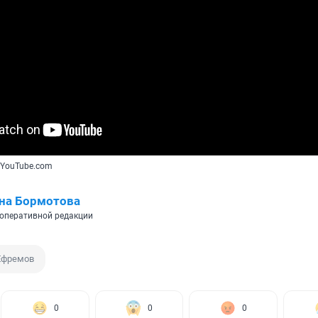
 YouTube.com
на Бормотова
оперативной редакции
Ефремов
0
0
0