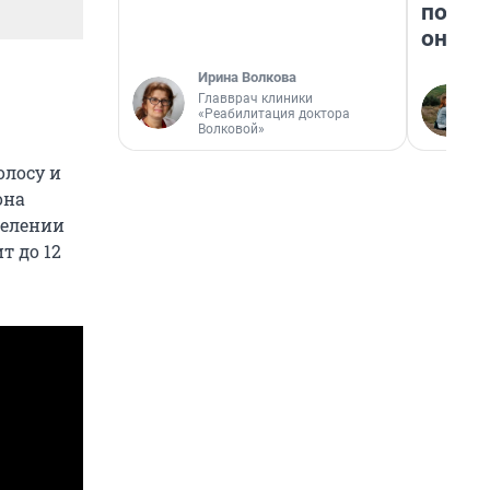
поеха
они т
Ирина Волкова
Главврач клиники
«Реабилитация доктора
Волковой»
олосу и
она
делении
т до 12