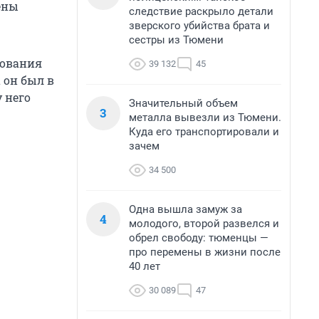
ены
следствие раскрыло детали
зверского убийства брата и
сестры из Тюмени
вования
39 132
45
 он был в
 него
Значительный объем
3
металла вывезли из Тюмени.
Куда его транспортировали и
зачем
34 500
Одна вышла замуж за
4
молодого, второй развелся и
обрел свободу: тюменцы —
про перемены в жизни после
40 лет
30 089
47