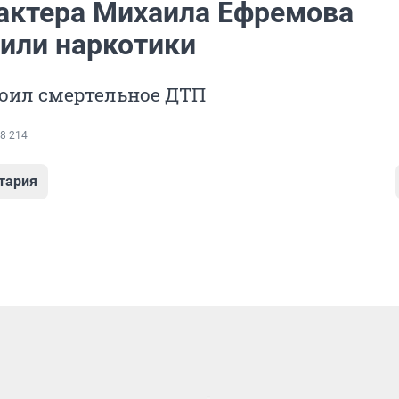
 актера Михаила Ефремова
или наркотики
роил смертельное ДТП
8 214
тария