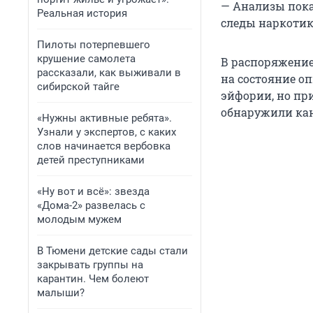
— Анализы пока
Реальная история
следы наркотико
Пилоты потерпевшего
крушение самолета
В распоряжение
рассказали, как выживали в
на состояние оп
сибирской тайге
эйфории, но при
обнаружили ка
«Нужны активные ребята».
Узнали у экспертов, с каких
слов начинается вербовка
детей преступниками
«Ну вот и всё»: звезда
«Дома-2» развелась с
молодым мужем
В Тюмени детские сады стали
закрывать группы на
карантин. Чем болеют
малыши?