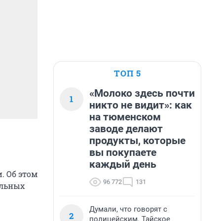
ТОП 5
«Молоко здесь почти
1
никто не видит»: как
на тюменском
заводе делают
продукты, которые
вы покупаете
каждый день
. Об этом
96 772
131
ельных
Думали, что говорят с
2
полицейским. Тайское