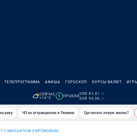
ТЕЛЕПРОГРАММА
АФИША
ГОРОСКОП
КУРСЫ ВАЛЮТ
ИГР
USD 81,41
СЕЙЧАС
1
ПРОБКИ
+16°C
EUR 94,06
на реку
ЧП на аттракционах в Тюмени
Где начать новую жизнь?
П С МИХАИЛОМ ЕФРЕМОВЫМ