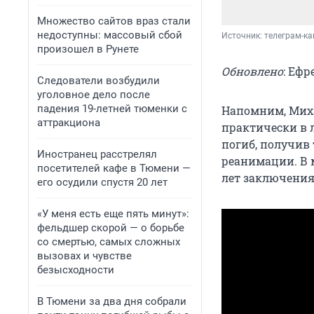
Множество сайтов враз стали
недоступны: массовый сбой
Источник: 
телеграм-ка
произошел в Рунете
Обновлено
: Ефр
Следователи возбудили
уголовное дело после
падения 19-летней тюменки с
Напомним, Миха
аттракциона
практически в 
погиб, получив
Иностранец расстрелял
реанимации. В 
посетителей кафе в Тюмени —
лет заключения
его осудили спустя 20 лет
«У меня есть еще пять минут»:
фельдшер скорой — о борьбе
со смертью, самых сложных
вызовах и чувстве
безысходности
В Тюмени за два дня собрали