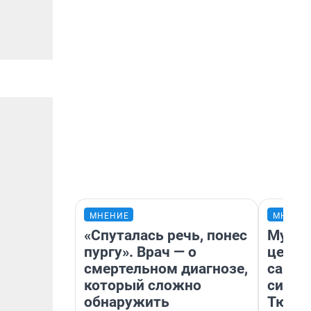
МНЕНИЕ
МНЕНИ
«Спуталась речь, понес
Музей
пургу». Врач — о
церко
смертельном диагнозе,
самоц
который сложно
симво
обнаружить
Тюмен