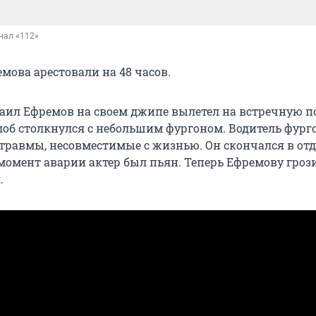
нал «112»
емова арестовали на 48 часов.
ил Ефремов на своем джипе вылетел на встречную п
лоб столкнулся с небольшим фургоном. Водитель фург
 травмы, несовместимые с жизнью. Он скончался в от
момент аварии актер был пьян. Теперь Ефремову грози
.