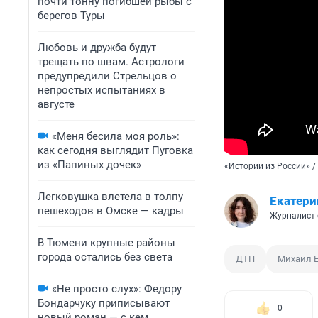
почти тонну погибшей рыбы с
берегов Туры
Любовь и дружба будут
трещать по швам. Астрологи
предупредили Стрельцов о
непростых испытаниях в
августе
«Меня бесила моя роль»:
как сегодня выглядит Пуговка
из «Папиных дочек»
«Истории из России» /
Легковушка влетела в толпу
Екатери
пешеходов в Омске — кадры
Журналист 
В Тюмени крупные районы
города остались без света
ДТП
Михаил 
«Не просто слух»: Федору
Бондарчуку приписывают
0
новый роман — с кем