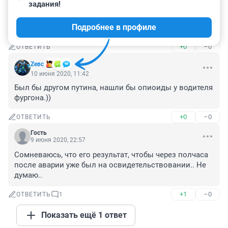
задания!
россия страна в которой все по букве закона .

в данном, конкретном случае нормы о медицинской 
Подробнее в профиле
тайне и тайне следствия - в действии.
+0
–0
ОТВЕТИТЬ
Zeвс
10 июня 2020, 11:42
Был бы другом путина, нашли бы опиоиды у водителя 
фургона.))
+0
–0
ОТВЕТИТЬ
Гость
9 июня 2020, 22:57
Сомневаюсь, что его результат, чтобы через полчаса 
после аварии уже был на освидетельствовании.. Не 
думаю..
+1
–0
ОТВЕТИТЬ
1
Показать ещё 1 ответ